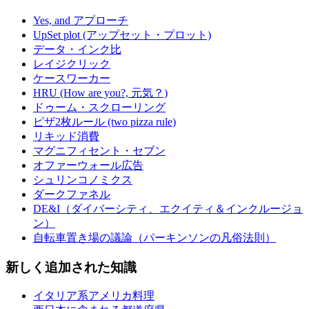
Yes, and アプローチ
UpSet plot (アップセット・プロット)
データ・インク比
レイジクリック
ケースワーカー
HRU (How are you?, 元気？)
ドゥーム・スクローリング
ピザ2枚ルール (two pizza rule)
リキッド消費
マグニフィセント・セブン
オファーウォール広告
シュリンコノミクス
ダークファネル
DE&I（ダイバーシティ、エクイティ＆インクルージョ
ン）
自転車置き場の議論（パーキンソンの凡俗法則）
新しく追加された知識
イタリア系アメリカ料理