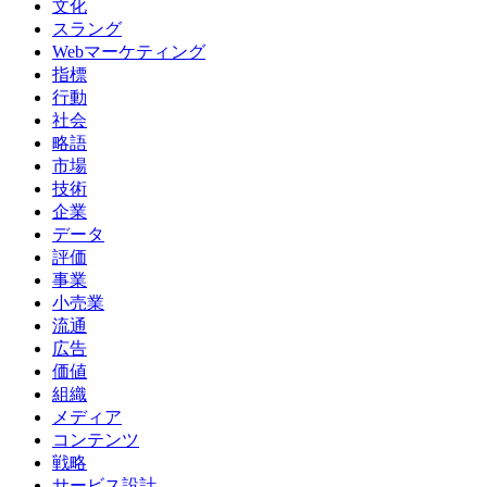
文化
スラング
Webマーケティング
指標
行動
社会
略語
市場
技術
企業
データ
評価
事業
小売業
流通
広告
価値
組織
メディア
コンテンツ
戦略
サービス設計