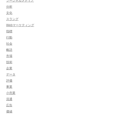
ソーシャルメディア
分析
文化
スラング
Webマーケティング
指標
行動
社会
略語
市場
技術
企業
データ
評価
事業
小売業
流通
広告
価値