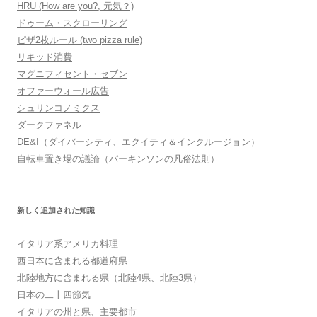
HRU (How are you?, 元気？)
ドゥーム・スクローリング
ピザ2枚ルール (two pizza rule)
リキッド消費
マグニフィセント・セブン
オファーウォール広告
シュリンコノミクス
ダークファネル
DE&I（ダイバーシティ、エクイティ＆インクルージョン）
自転車置き場の議論（パーキンソンの凡俗法則）
新しく追加された知識
イタリア系アメリカ料理
西日本に含まれる都道府県
北陸地方に含まれる県（北陸4県、北陸3県）
日本の二十四節気
イタリアの州と県、主要都市