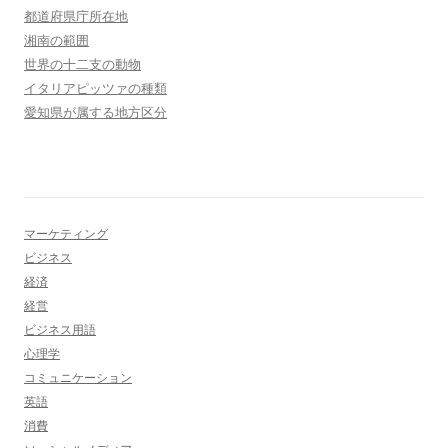
都道府県庁所在地
湘南の範囲
世界の十二支の動物
イタリアピッツァの種類
愛知県が属する地方区分
マーケティング
ビジネス
経済
経営
ビジネス用語
心理学
コミュニケーション
英語
消費