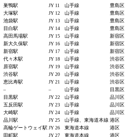
巣鴨駅
JY 11
山手線
豊島区
大塚駅
JY 12
山手線
豊島区
池袋駅
JY 13
山手線
豊島区
目白駅
JY 14
山手線
豊島区
高田馬場駅
JY 15
山手線
新宿区
新大久保駅
JY 16
山手線
新宿区
新宿駅
JY 17
山手線
新宿区
代々木駅
JY 18
山手線
渋谷区
原宿駅
JY 19
山手線
渋谷区
渋谷駅
JY 20
山手線
渋谷区
恵比寿駅
JY 21
山手線
渋谷区
–
–
山手線
目黒区
目黒駅
JY 22
山手線
品川区
五反田駅
JY 23
山手線
品川区
大崎駅
JY 24
山手線
品川区
品川駅
JY 25
山手線、東海道本線
港区
高輪ゲートウェイ駅
JY 26
東海道本線
港区
田町駅
JY 27
東海道本線
港区