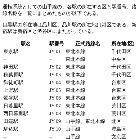
運転系統としての山手線の、各駅の所在する区と駅番号、路
線名称を一覧にまとめたものが以下である。
目黒駅の所在地は品川区、品川駅の所在地は港区である。新
宿駅は新宿区と渋谷区にまたがっている。
駅名
駅番号
正式路線名
所在地(区)
東京駅
JY 01
東北本線
千代田区
–
–
東北本線
中央区
神田駅
JY 02
東北本線
千代田区
秋葉原駅
JY 03
東北本線
千代田区
御徒町駅
JY 04
東北本線
台東区
上野駅
JY 05
東北本線
台東区
鶯谷駅
JY 06
東北本線
台東区
日暮里駅
JY 07
東北本線
荒川区
西日暮里駅
JY 08
東北本線
荒川区
田端駅
JY 09
山手線、東北本線
北区
駒込駅
JY 10
山手線
豊島区
–
–
山手線
文京区