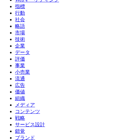
指標
行動
社会
略語
市場
技術
企業
データ
評価
事業
小売業
流通
広告
価値
組織
メディア
コンテンツ
戦略
サービス設計
錯覚
ブランド