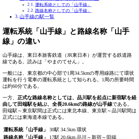
運転系統としての「山手線」
路線名称としての「山手線」
山手線の駅一覧
運転系統「山手線」と路線名称「山手
線」の違い
山手線は、東日本旅客鉄道（JR東日本）が運営する鉄道路
線である。読みは「やまのてせん」。
一般には、東京都の中心部で1周34.5kmの専用線路にて環状
運転を行う電車の運転系統として知られる。1周の所要時間
は約60分である。
一方、
正式な路線名称としては、品川駅を起点に新宿駅を経
由して田端駅を結ぶ、全長20.6kmの路線が山手線
である。
田端駅～東京駅間は正式には東北本線、東京駅～品川駅間は
正式には東海道本線である。
運転系統「山手線」
30駅
34.5km
環状
路線名称「山手線」
17駅
20.6km
品川～新宿～田端