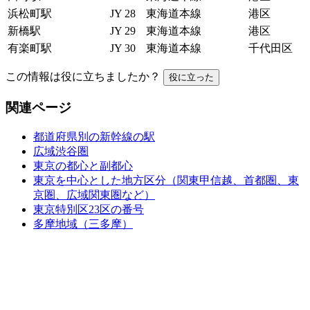
浜松町駅
JY 28
東海道本線
港区
新橋駅
JY 29
東海道本線
港区
有楽町駅
JY 30
東海道本線
千代田区
この情報は役に立ちましたか？
役に立った
関連ページ
都道府県別の新幹線の駅
広域渋谷圏
東京の都心と副都心
東京を中心とした地方区分（関東甲信越、首都圏、東
京圏、広域関東圏など）
東京特別区23区の番号
多摩地域（三多摩）