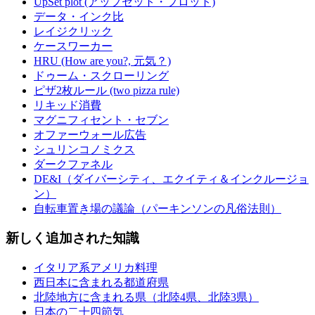
UpSet plot (アップセット・プロット)
データ・インク比
レイジクリック
ケースワーカー
HRU (How are you?, 元気？)
ドゥーム・スクローリング
ピザ2枚ルール (two pizza rule)
リキッド消費
マグニフィセント・セブン
オファーウォール広告
シュリンコノミクス
ダークファネル
DE&I（ダイバーシティ、エクイティ＆インクルージョ
ン）
自転車置き場の議論（パーキンソンの凡俗法則）
新しく追加された知識
イタリア系アメリカ料理
西日本に含まれる都道府県
北陸地方に含まれる県（北陸4県、北陸3県）
日本の二十四節気