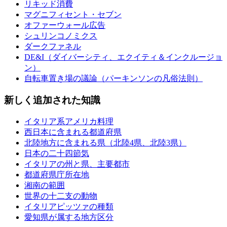
リキッド消費
マグニフィセント・セブン
オファーウォール広告
シュリンコノミクス
ダークファネル
DE&I（ダイバーシティ、エクイティ＆インクルージョ
ン）
自転車置き場の議論（パーキンソンの凡俗法則）
新しく追加された知識
イタリア系アメリカ料理
西日本に含まれる都道府県
北陸地方に含まれる県（北陸4県、北陸3県）
日本の二十四節気
イタリアの州と県、主要都市
都道府県庁所在地
湘南の範囲
世界の十二支の動物
イタリアピッツァの種類
愛知県が属する地方区分