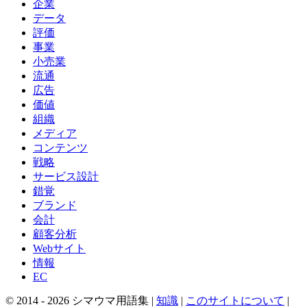
企業
データ
評価
事業
小売業
流通
広告
価値
組織
メディア
コンテンツ
戦略
サービス設計
錯覚
ブランド
会計
顧客分析
Webサイト
情報
EC
© 2014 -
2026
シマウマ用語集 |
知識
|
このサイトについて
|