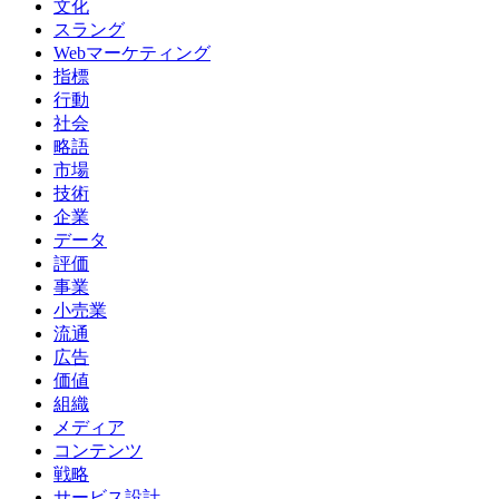
文化
スラング
Webマーケティング
指標
行動
社会
略語
市場
技術
企業
データ
評価
事業
小売業
流通
広告
価値
組織
メディア
コンテンツ
戦略
サービス設計