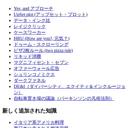
Yes, and アプローチ
UpSet plot (アップセット・プロット)
データ・インク比
レイジクリック
ケースワーカー
HRU (How are you?, 元気？)
ドゥーム・スクローリング
ピザ2枚ルール (two pizza rule)
リキッド消費
マグニフィセント・セブン
オファーウォール広告
シュリンコノミクス
ダークファネル
DE&I（ダイバーシティ、エクイティ＆インクルージョ
ン）
自転車置き場の議論（パーキンソンの凡俗法則）
新しく追加された知識
イタリア系アメリカ料理