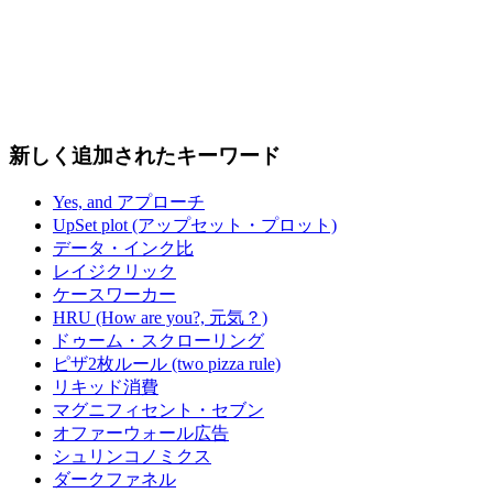
新しく追加されたキーワード
Yes, and アプローチ
UpSet plot (アップセット・プロット)
データ・インク比
レイジクリック
ケースワーカー
HRU (How are you?, 元気？)
ドゥーム・スクローリング
ピザ2枚ルール (two pizza rule)
リキッド消費
マグニフィセント・セブン
オファーウォール広告
シュリンコノミクス
ダークファネル