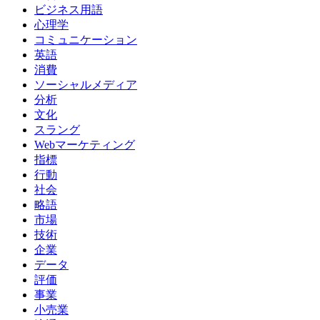
ビジネス用語
心理学
コミュニケーション
英語
消費
ソーシャルメディア
分析
文化
スラング
Webマーケティング
指標
行動
社会
略語
市場
技術
企業
データ
評価
事業
小売業