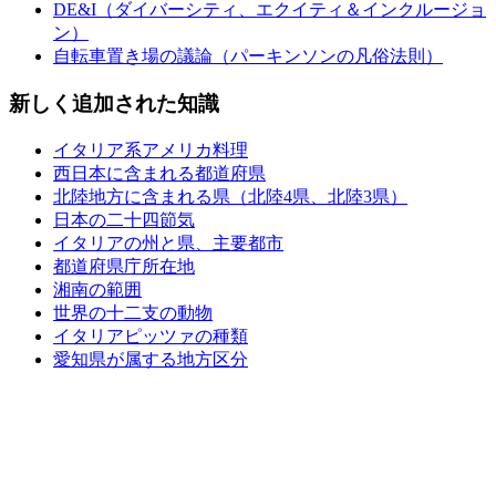
DE&I（ダイバーシティ、エクイティ＆インクルージョ
ン）
自転車置き場の議論（パーキンソンの凡俗法則）
新しく追加された知識
イタリア系アメリカ料理
西日本に含まれる都道府県
北陸地方に含まれる県（北陸4県、北陸3県）
日本の二十四節気
イタリアの州と県、主要都市
都道府県庁所在地
湘南の範囲
世界の十二支の動物
イタリアピッツァの種類
愛知県が属する地方区分