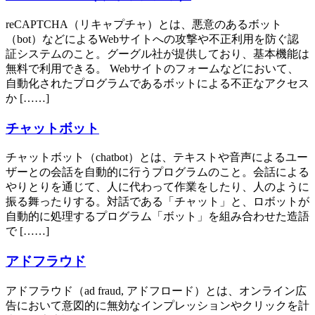
reCAPTCHA（リキャプチャ）とは、悪意のあるボット
（bot）などによるWebサイトへの攻撃や不正利用を防ぐ認
証システムのこと。グーグル社が提供しており、基本機能は
無料で利用できる。 Webサイトのフォームなどにおいて、
自動化されたプログラムであるボットによる不正なアクセス
か [……]
チャットボット
チャットボット（chatbot）とは、テキストや音声によるユー
ザーとの会話を自動的に行うプログラムのこと。会話による
やりとりを通じて、人に代わって作業をしたり、人のように
振る舞ったりする。対話である「チャット」と、ロボットが
自動的に処理するプログラム「ボット」を組み合わせた造語
で [……]
アドフラウド
アドフラウド（ad fraud, アドフロード）とは、オンライン広
告において意図的に無効なインプレッションやクリックを計