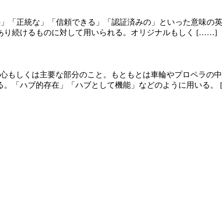
真正銘の」「正統な」「信頼できる」「認証済みの」といった意味
り続けるものに対して用いられる。オリジナルもしく [……]
中心もしくは主要な部分のこと。もともとは車輪やプロペラの
。「ハブ的存在」「ハブとして機能」などのように用いる。 [