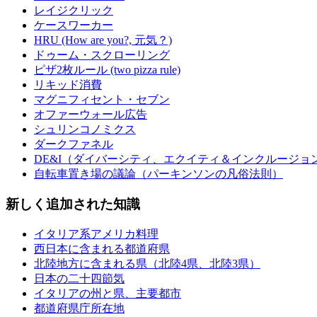
レイジクリック
ケースワーカー
HRU (How are you?, 元気？)
ドゥーム・スクローリング
ピザ2枚ルール (two pizza rule)
リキッド消費
マグニフィセント・セブン
オファーウォール広告
シュリンコノミクス
ダークファネル
DE&I（ダイバーシティ、エクイティ＆インクルージョ
自転車置き場の議論（パーキンソンの凡俗法則）
新しく追加された知識
イタリア系アメリカ料理
西日本に含まれる都道府県
北陸地方に含まれる県（北陸4県、北陸3県）
日本の二十四節気
イタリアの州と県、主要都市
都道府県庁所在地