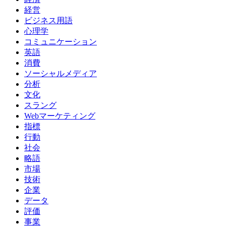
経営
ビジネス用語
心理学
コミュニケーション
英語
消費
ソーシャルメディア
分析
文化
スラング
Webマーケティング
指標
行動
社会
略語
市場
技術
企業
データ
評価
事業