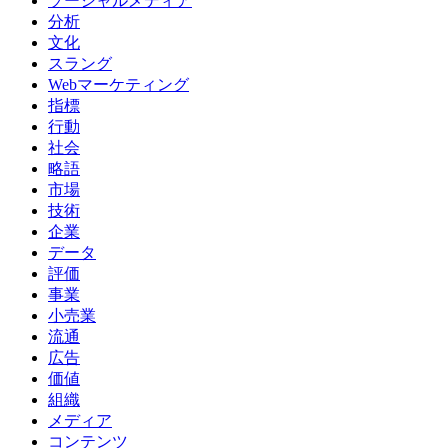
ソーシャルメディア
分析
文化
スラング
Webマーケティング
指標
行動
社会
略語
市場
技術
企業
データ
評価
事業
小売業
流通
広告
価値
組織
メディア
コンテンツ