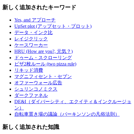
新しく追加されたキーワード
Yes, and アプローチ
UpSet plot (アップセット・プロット)
データ・インク比
レイジクリック
ケースワーカー
HRU (How are you?, 元気？)
ドゥーム・スクローリング
ピザ2枚ルール (two pizza rule)
リキッド消費
マグニフィセント・セブン
オファーウォール広告
シュリンコノミクス
ダークファネル
DE&I（ダイバーシティ、エクイティ＆インクルージョ
ン）
自転車置き場の議論（パーキンソンの凡俗法則）
新しく追加された知識