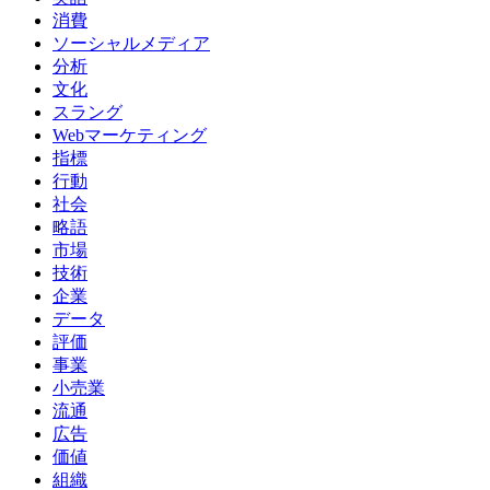
消費
ソーシャルメディア
分析
文化
スラング
Webマーケティング
指標
行動
社会
略語
市場
技術
企業
データ
評価
事業
小売業
流通
広告
価値
組織