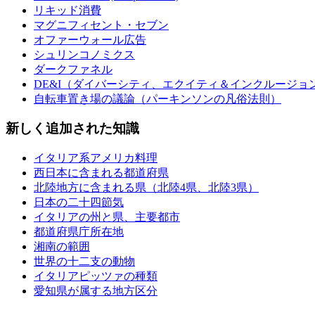
リキッド消費
マグニフィセント・セブン
オファーウォール広告
シュリンコノミクス
ダークファネル
DE&I（ダイバーシティ、エクイティ＆インクルージョ
自転車置き場の議論（パーキンソンの凡俗法則）
新しく追加された知識
イタリア系アメリカ料理
西日本に含まれる都道府県
北陸地方に含まれる県（北陸4県、北陸3県）
日本の二十四節気
イタリアの州と県、主要都市
都道府県庁所在地
湘南の範囲
世界の十二支の動物
イタリアピッツァの種類
愛知県が属する地方区分