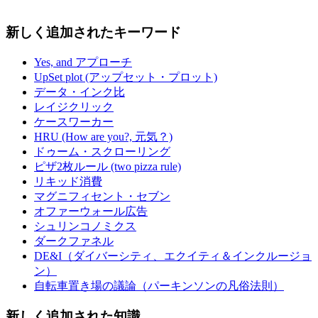
新しく追加されたキーワード
Yes, and アプローチ
UpSet plot (アップセット・プロット)
データ・インク比
レイジクリック
ケースワーカー
HRU (How are you?, 元気？)
ドゥーム・スクローリング
ピザ2枚ルール (two pizza rule)
リキッド消費
マグニフィセント・セブン
オファーウォール広告
シュリンコノミクス
ダークファネル
DE&I（ダイバーシティ、エクイティ＆インクルージョ
ン）
自転車置き場の議論（パーキンソンの凡俗法則）
新しく追加された知識