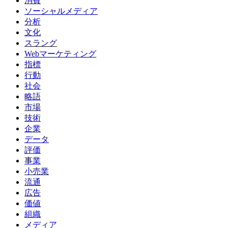
消費
ソーシャルメディア
分析
文化
スラング
Webマーケティング
指標
行動
社会
略語
市場
技術
企業
データ
評価
事業
小売業
流通
広告
価値
組織
メディア