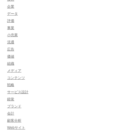
企業
データ
評価
事業
小売業
流通
広告
価値
組織
メディア
コンテンツ
戦略
サービス設計
錯覚
ブランド
会計
顧客分析
Webサイト