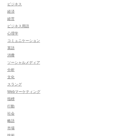
ビジネス
経済
経営
ビジネス用語
心理学
コミュニケーション
英語
消費
ソーシャルメディア
分析
文化
スラング
Webマーケティング
指標
行動
社会
略語
市場
技術