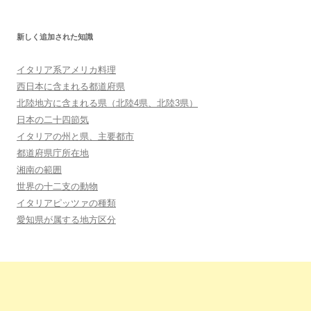
新しく追加された知識
イタリア系アメリカ料理
西日本に含まれる都道府県
北陸地方に含まれる県（北陸4県、北陸3県）
日本の二十四節気
イタリアの州と県、主要都市
都道府県庁所在地
湘南の範囲
世界の十二支の動物
イタリアピッツァの種類
愛知県が属する地方区分