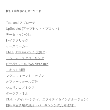
新しく追加されたキーワード
Yes, and アプローチ
UpSet plot (アップセット・プロット)
データ・インク比
レイジクリック
ケースワーカー
HRU (How are you?, 元気？)
ドゥーム・スクローリング
ピザ2枚ルール (two pizza rule)
リキッド消費
マグニフィセント・セブン
オファーウォール広告
シュリンコノミクス
ダークファネル
DE&I（ダイバーシティ、エクイティ＆インクルージョン）
自転車置き場の議論（パーキンソンの凡俗法則）