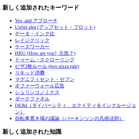
新しく追加されたキーワード
Yes, and アプローチ
UpSet plot (アップセット・プロット)
データ・インク比
レイジクリック
ケースワーカー
HRU (How are you?, 元気？)
ドゥーム・スクローリング
ピザ2枚ルール (two pizza rule)
リキッド消費
マグニフィセント・セブン
オファーウォール広告
シュリンコノミクス
ダークファネル
DE&I（ダイバーシティ、エクイティ＆インクルージョ
ン）
自転車置き場の議論（パーキンソンの凡俗法則）
新しく追加された知識