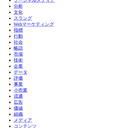
ソーシャルメディア
分析
文化
スラング
Webマーケティング
指標
行動
社会
略語
市場
技術
企業
データ
評価
事業
小売業
流通
広告
価値
組織
メディア
コンテンツ