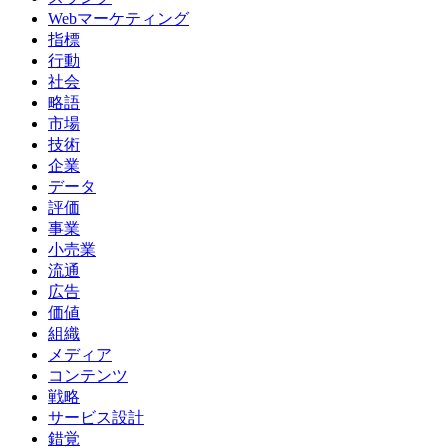
Webマーケティング
指標
行動
社会
略語
市場
技術
企業
データ
評価
事業
小売業
流通
広告
価値
組織
メディア
コンテンツ
戦略
サービス設計
錯覚