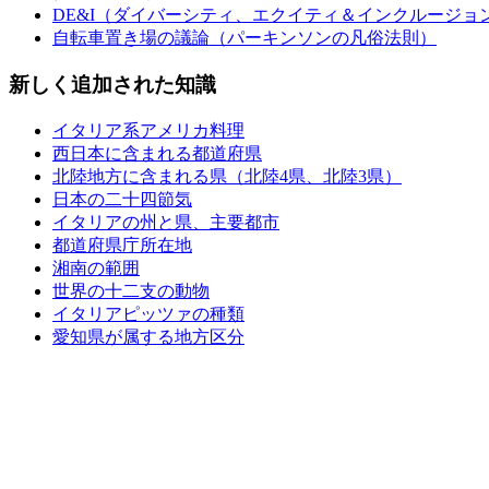
DE&I（ダイバーシティ、エクイティ＆インクルージョ
自転車置き場の議論（パーキンソンの凡俗法則）
新しく追加された知識
イタリア系アメリカ料理
西日本に含まれる都道府県
北陸地方に含まれる県（北陸4県、北陸3県）
日本の二十四節気
イタリアの州と県、主要都市
都道府県庁所在地
湘南の範囲
世界の十二支の動物
イタリアピッツァの種類
愛知県が属する地方区分