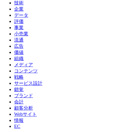
技術
企業
データ
評価
事業
小売業
流通
広告
価値
組織
メディア
コンテンツ
戦略
サービス設計
錯覚
ブランド
会計
顧客分析
Webサイト
情報
EC