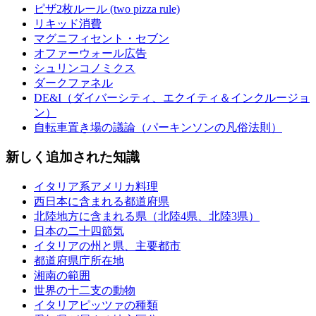
ピザ2枚ルール (two pizza rule)
リキッド消費
マグニフィセント・セブン
オファーウォール広告
シュリンコノミクス
ダークファネル
DE&I（ダイバーシティ、エクイティ＆インクルージョ
ン）
自転車置き場の議論（パーキンソンの凡俗法則）
新しく追加された知識
イタリア系アメリカ料理
西日本に含まれる都道府県
北陸地方に含まれる県（北陸4県、北陸3県）
日本の二十四節気
イタリアの州と県、主要都市
都道府県庁所在地
湘南の範囲
世界の十二支の動物
イタリアピッツァの種類