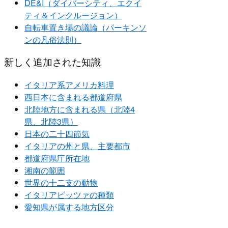
DE&I（ダイバーシティ、エクイ
ティ＆インクルージョン）
自転車置き場の議論（パーキンソ
ンの凡俗法則）
新しく追加された知識
イタリア系アメリカ料理
西日本に含まれる都道府県
北陸地方に含まれる県（北陸4
県、北陸3県）
日本の二十四節気
イタリアの州と県、主要都市
都道府県庁所在地
湘南の範囲
世界の十二支の動物
イタリアピッツァの種類
愛知県が属する地方区分