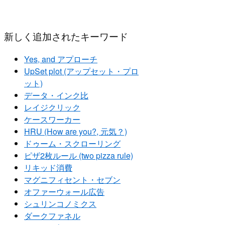
新しく追加されたキーワード
Yes, and アプローチ
UpSet plot (アップセット・プロ
ット)
データ・インク比
レイジクリック
ケースワーカー
HRU (How are you?, 元気？)
ドゥーム・スクローリング
ピザ2枚ルール (two pizza rule)
リキッド消費
マグニフィセント・セブン
オファーウォール広告
シュリンコノミクス
ダークファネル