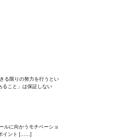
にできる限りの努力を行うとい
あること」は保証しない
りゴールに向かうモチベーショ
ント [……]