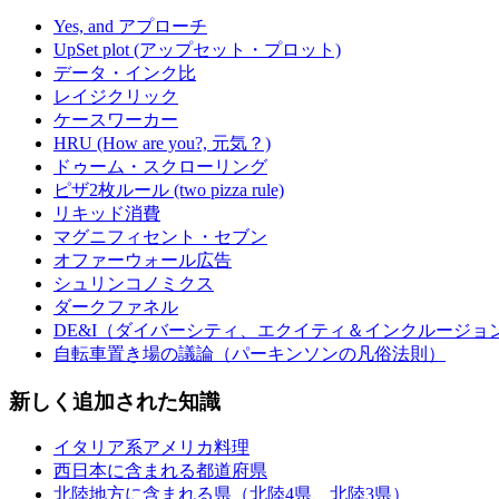
Yes, and アプローチ
UpSet plot (アップセット・プロット)
データ・インク比
レイジクリック
ケースワーカー
HRU (How are you?, 元気？)
ドゥーム・スクローリング
ピザ2枚ルール (two pizza rule)
リキッド消費
マグニフィセント・セブン
オファーウォール広告
シュリンコノミクス
ダークファネル
DE&I（ダイバーシティ、エクイティ＆インクルージョ
自転車置き場の議論（パーキンソンの凡俗法則）
新しく追加された知識
イタリア系アメリカ料理
西日本に含まれる都道府県
北陸地方に含まれる県（北陸4県、北陸3県）