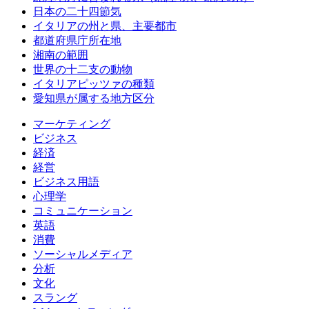
日本の二十四節気
イタリアの州と県、主要都市
都道府県庁所在地
湘南の範囲
世界の十二支の動物
イタリアピッツァの種類
愛知県が属する地方区分
マーケティング
ビジネス
経済
経営
ビジネス用語
心理学
コミュニケーション
英語
消費
ソーシャルメディア
分析
文化
スラング