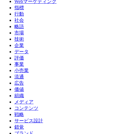
Webマーケティング
指標
行動
社会
略語
市場
技術
企業
データ
評価
事業
小売業
流通
広告
価値
組織
メディア
コンテンツ
戦略
サービス設計
錯覚
ブランド