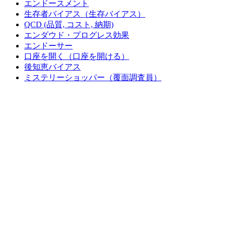
エンドースメント
生存者バイアス（生存バイアス）
QCD (品質, コスト, 納期)
エンダウド・プログレス効果
エンドーサー
口座を開く（口座を開ける）
後知恵バイアス
ミステリーショッパー（覆面調査員）