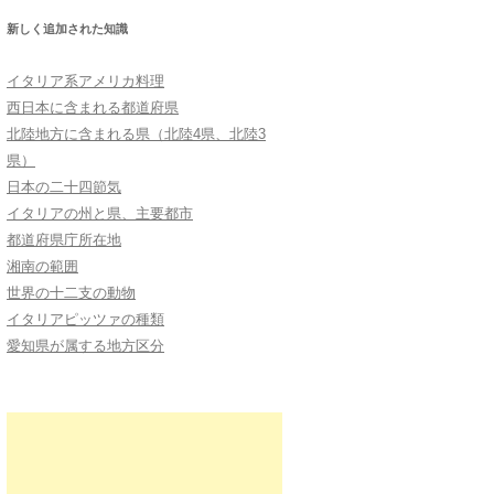
新しく追加された知識
イタリア系アメリカ料理
西日本に含まれる都道府県
北陸地方に含まれる県（北陸4県、北陸3
県）
日本の二十四節気
イタリアの州と県、主要都市
都道府県庁所在地
湘南の範囲
世界の十二支の動物
イタリアピッツァの種類
愛知県が属する地方区分