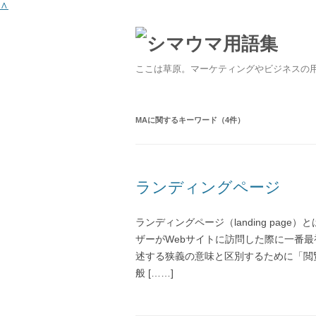
∧
ここは草原。マーケティングやビジネスの
MA
に関するキーワード（4件）
ランディングページ
ランディングページ（landing pa
ザーがWebサイトに訪問した際に一番
述する狭義の意味と区別するために「閲
般 [……]