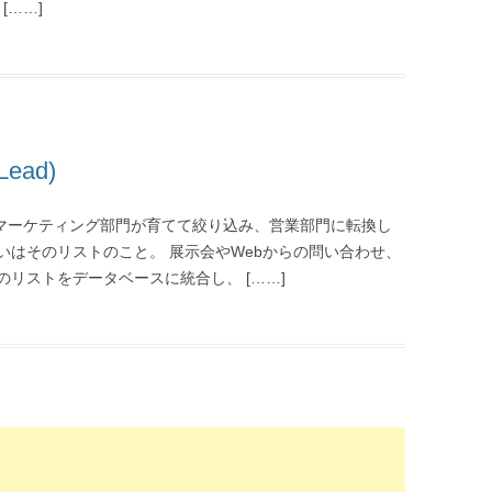
[……]
Lead)
Lead) とは、マーケティング部門が育てて絞り込み、営業部門に転換し
いはそのリストのこと。 展示会やWebからの問い合わせ、
リストをデータベースに統合し、 [……]