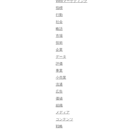
Webマーケティング
指標
行動
社会
略語
市場
技術
企業
データ
評価
事業
小売業
流通
広告
価値
組織
メディア
コンテンツ
戦略