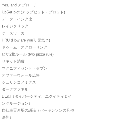
Yes, and アプローチ
UpSet plot (アップセット・プロット)
データ・インク比
レイジクリック
ケースワーカー
HRU (How are you?, 元気？)
ドゥーム・スクローリング
ピザ2枚ルール (two pizza rule)
リキッド消費
マグニフィセント・セブン
オファーウォール広告
シュリンコノミクス
ダークファネル
DE&I（ダイバーシティ、エクイティ＆イ
ンクルージョン）
自転車置き場の議論（パーキンソンの凡俗
法則）