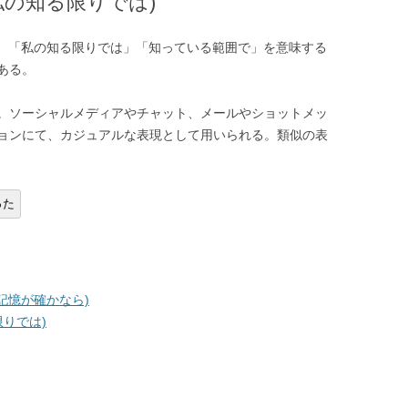
now, 私の知る限りでは)
now」の略で、「私の知る限りでは」「知っている範囲で」を意味する
ある。
。ソーシャルメディアやチャット、メールやショットメッ
ョンにて、カジュアルな表現として用いられる。類似の表
。
った
y, 私の記憶が確かなら)
る限りでは)