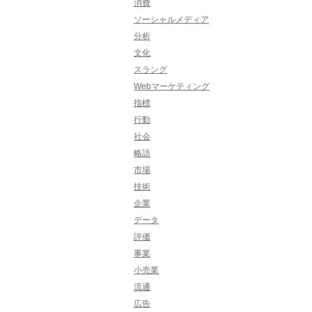
消費
ソーシャルメディア
分析
文化
スラング
Webマーケティング
指標
行動
社会
略語
市場
技術
企業
データ
評価
事業
小売業
流通
広告