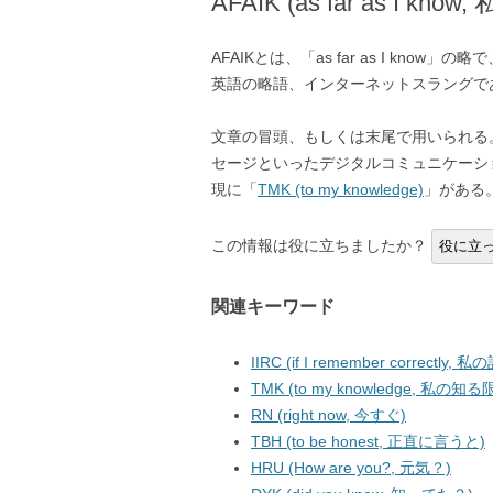
AFAIK (as far as I k
AFAIKとは、「as far as I k
英語の略語、インターネットスラングで
文章の冒頭、もしくは末尾で用いられる
セージといったデジタルコミュニケーシ
現に「
TMK (to my knowledge)
」がある
この情報は役に立ちましたか？
役に立
関連キーワード
IIRC (if I remember correctl
TMK (to my knowledge, 私の知
RN (right now, 今すぐ)
TBH (to be honest, 正直に言うと)
HRU (How are you?, 元気？)