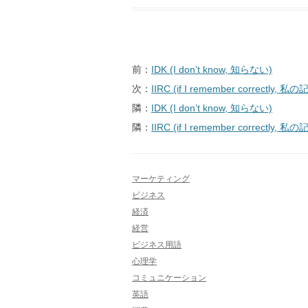
投
前：
IDK (I don’t know, 知らない)
稿
次：
IIRC (if I remember correctly
ナ
隣：
IDK (I don’t know, 知らない)
ビ
隣：
IIRC (if I remember correctly
ゲ
ー
マーケティング
シ
ビジネス
ョ
経済
ン
経営
ビジネス用語
心理学
コミュニケーション
英語