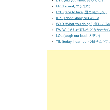
DYK (did you know, 知ってた？)
FR (for real, マジで!?)
F2F (face to face, 面と向かって)
IDK (I don’t know, 知らない)
WYD (What you doing?, 何してる
FWIW（それが有益かどうかわか
LOL (laugh out loud, 大笑い)
TIL (today I learned, 今日学んだこ