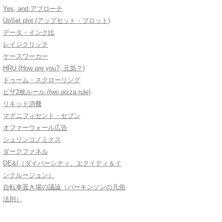
Yes, and アプローチ
UpSet plot (アップセット・プロット)
データ・インク比
レイジクリック
ケースワーカー
HRU (How are you?, 元気？)
ドゥーム・スクローリング
ピザ2枚ルール (two pizza rule)
リキッド消費
マグニフィセント・セブン
オファーウォール広告
シュリンコノミクス
ダークファネル
DE&I（ダイバーシティ、エクイティ＆イ
ンクルージョン）
自転車置き場の議論（パーキンソンの凡俗
法則）