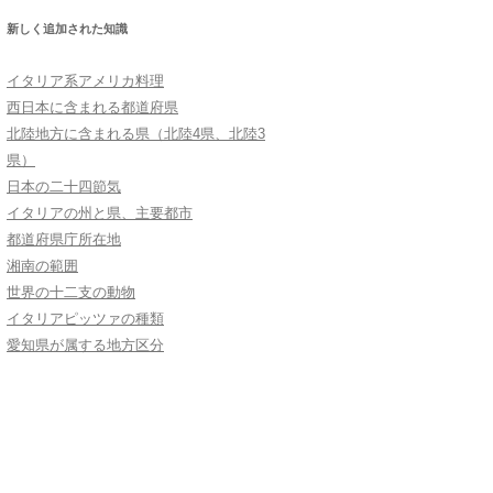
新しく追加された知識
イタリア系アメリカ料理
西日本に含まれる都道府県
北陸地方に含まれる県（北陸4県、北陸3
県）
日本の二十四節気
イタリアの州と県、主要都市
都道府県庁所在地
湘南の範囲
世界の十二支の動物
イタリアピッツァの種類
愛知県が属する地方区分