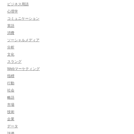
ビジネス用語
心理学
コミュニケーション
英語
消費
ソーシャルメディア
分析
文化
スラング
Webマーケティング
指標
行動
社会
略語
市場
技術
企業
データ
評価