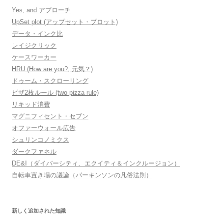
Yes, and アプローチ
UpSet plot (アップセット・プロット)
データ・インク比
レイジクリック
ケースワーカー
HRU (How are you?, 元気？)
ドゥーム・スクローリング
ピザ2枚ルール (two pizza rule)
リキッド消費
マグニフィセント・セブン
オファーウォール広告
シュリンコノミクス
ダークファネル
DE&I（ダイバーシティ、エクイティ＆インクルージョン）
自転車置き場の議論（パーキンソンの凡俗法則）
新しく追加された知識