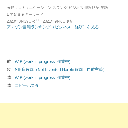
分野：
コミュニケーション
スラング
ビジネス用語
略語
英語
L
で始まるキーワード
2020年8月29日公開 / 2021年9月6日更新
アマゾン書籍ランキング（ビジネス・経済）を見る
投
前：
WIP (work in progress, 作業中)
稿
次：
NIH症候群（Not Invented Here症候群、自前主義）
ナ
隣：
WIP (work in progress, 作業中)
ビ
隣：
コピーパスタ
ゲ
ー
シ
ョ
ン