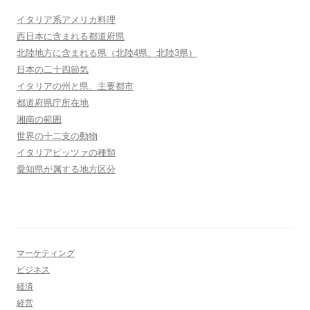
イタリア系アメリカ料理
西日本に含まれる都道府県
北陸地方に含まれる県（北陸4県、北陸3県）
日本の二十四節気
イタリアの州と県、主要都市
都道府県庁所在地
湘南の範囲
世界の十二支の動物
イタリアピッツァの種類
愛知県が属する地方区分
マーケティング
ビジネス
経済
経営