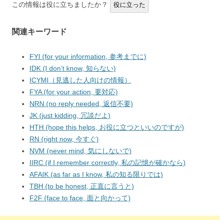
この情報は役に立ちましたか？
役に立った
関連キーワード
FYI (for your information, 参考までに)
IDK (I don’t know, 知らない)
ICYMI（見逃した人向けの情報）
FYA (for your action, 要対応)
NRN (no reply needed, 返信不要)
JK (just kidding, 冗談だよ)
HTH (hope this helps, お役に立つといいのですが)
RN (right now, 今すぐ)
NVM (never mind, 気にしないで)
IIRC (if I remember correctly, 私の記憶が確かなら)
AFAIK (as far as I know, 私の知る限りでは)
TBH (to be honest, 正直に言うと)
F2F (face to face, 面と向かって)