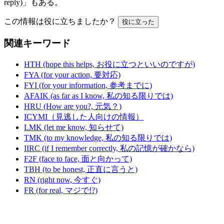
reply)」もある。
この情報は役に立ちましたか？
役に立った
関連キーワード
HTH (hope this helps, お役に立つといいのですが)
FYA (for your action, 要対応)
FYI (for your information, 参考までに)
AFAIK (as far as I know, 私の知る限りでは)
HRU (How are you?, 元気？)
ICYMI（見逃した人向けの情報）
LMK (let me know, 知らせて)
TMK (to my knowledge, 私の知る限りでは)
IIRC (if I remember correctly, 私の記憶が確かなら)
F2F (face to face, 面と向かって)
TBH (to be honest, 正直に言うと)
RN (right now, 今すぐ)
FR (for real, マジで!?)