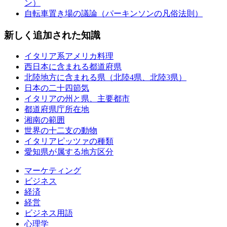
ン）
自転車置き場の議論（パーキンソンの凡俗法則）
新しく追加された知識
イタリア系アメリカ料理
西日本に含まれる都道府県
北陸地方に含まれる県（北陸4県、北陸3県）
日本の二十四節気
イタリアの州と県、主要都市
都道府県庁所在地
湘南の範囲
世界の十二支の動物
イタリアピッツァの種類
愛知県が属する地方区分
マーケティング
ビジネス
経済
経営
ビジネス用語
心理学