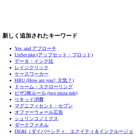
新しく追加されたキーワード
Yes, and アプローチ
UpSet plot (アップセット・プロット)
データ・インク比
レイジクリック
ケースワーカー
HRU (How are you?, 元気？)
ドゥーム・スクローリング
ピザ2枚ルール (two pizza rule)
リキッド消費
マグニフィセント・セブン
オファーウォール広告
シュリンコノミクス
ダークファネル
DE&I（ダイバーシティ、エクイティ＆インクルージョ