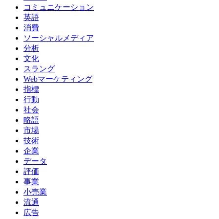
コミュニケーション
英語
消費
ソーシャルメディア
分析
文化
スラング
Webマーケティング
指標
行動
社会
略語
市場
技術
企業
データ
評価
事業
小売業
流通
広告