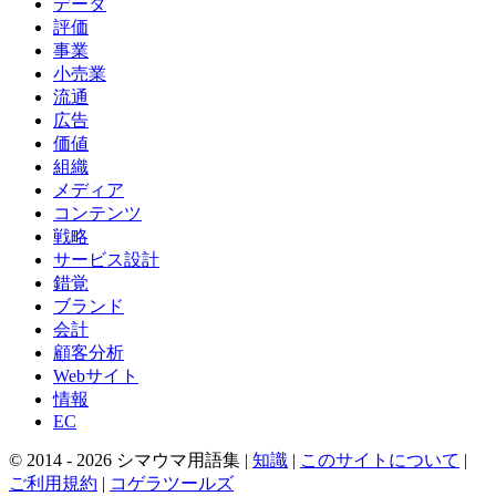
データ
評価
事業
小売業
流通
広告
価値
組織
メディア
コンテンツ
戦略
サービス設計
錯覚
ブランド
会計
顧客分析
Webサイト
情報
EC
© 2014 -
2026
シマウマ用語集 |
知識
|
このサイトについて
|
ご利用規約
|
コゲラツールズ