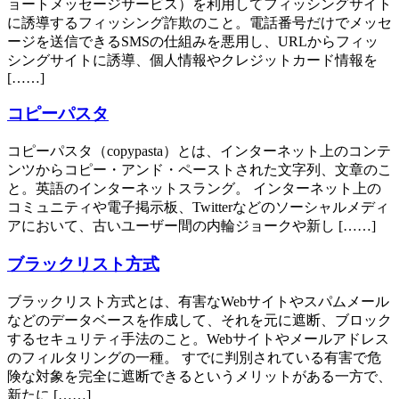
ョートメッセージサービス）を利用してフィッシングサイト
に誘導するフィッシング詐欺のこと。電話番号だけでメッセ
ージを送信できるSMSの仕組みを悪用し、URLからフィッ
シングサイトに誘導、個人情報やクレジットカード情報を
[……]
コピーパスタ
コピーパスタ（copypasta）とは、インターネット上のコンテ
ンツからコピー・アンド・ペーストされた文字列、文章のこ
と。英語のインターネットスラング。 インターネット上の
コミュニティや電子掲示板、Twitterなどのソーシャルメディ
アにおいて、古いユーザー間の内輪ジョークや新し [……]
ブラックリスト方式
ブラックリスト方式とは、有害なWebサイトやスパムメール
などのデータベースを作成して、それを元に遮断、ブロック
するセキュリティ手法のこと。Webサイトやメールアドレス
のフィルタリングの一種。 すでに判別されている有害で危
険な対象を完全に遮断できるというメリットがある一方で、
新たに [……]