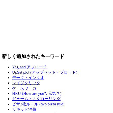
新しく追加されたキーワード
Yes, and アプローチ
UpSet plot (アップセット・プロット)
データ・インク比
レイジクリック
ケースワーカー
HRU (How are you?, 元気？)
ドゥーム・スクローリング
ピザ2枚ルール (two pizza rule)
リキッド消費