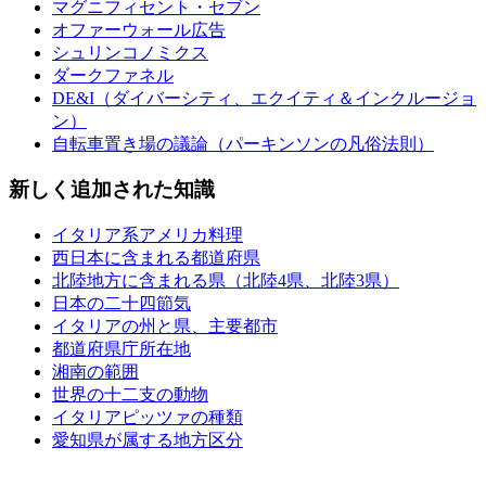
マグニフィセント・セブン
オファーウォール広告
シュリンコノミクス
ダークファネル
DE&I（ダイバーシティ、エクイティ＆インクルージョ
ン）
自転車置き場の議論（パーキンソンの凡俗法則）
新しく追加された知識
イタリア系アメリカ料理
西日本に含まれる都道府県
北陸地方に含まれる県（北陸4県、北陸3県）
日本の二十四節気
イタリアの州と県、主要都市
都道府県庁所在地
湘南の範囲
世界の十二支の動物
イタリアピッツァの種類
愛知県が属する地方区分