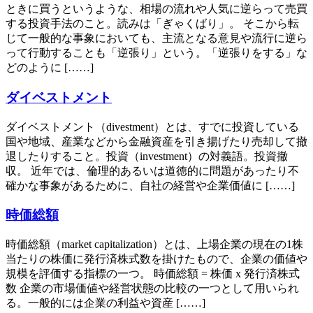
ときに買うというような、相場の流れや人気に逆らって売買
する投資手法のこと。読みは「ぎゃくばり」。 そこから転
じて一般的な事象においても、主流となる意見や流行に逆ら
って行動することも「逆張り」という。「逆張りをする」な
どのように [……]
ダイベストメント
ダイベストメント（divestment）とは、すでに投資している
国や地域、産業などから金融資産を引き揚げたり売却して撤
退したりすること。投資（investment）の対義語。投資撤
収。 近年では、倫理的あるいは道徳的に問題があったり不
確かな事象があるために、自社の経営や企業価値に [……]
時価総額
時価総額（market capitalization）とは、上場企業の現在の1株
当たりの株価に発行済株式数を掛けたもので、企業の価値や
規模を評価する指標の一つ。 時価総額 = 株価 x 発行済株式
数 企業の市場価値や経営状態の比較の一つとして用いられ
る。一般的には企業の利益や資産 [……]