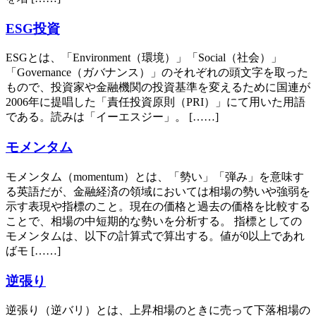
ESG投資
ESGとは、「Environment（環境）」「Social（社会）」
「Governance（ガバナンス）」のそれぞれの頭文字を取った
もので、投資家や金融機関の投資基準を変えるために国連が
2006年に提唱した「責任投資原則（PRI）」にて用いた用語
である。読みは「イーエスジー」。 [……]
モメンタム
モメンタム（momentum）とは、「勢い」「弾み」を意味す
る英語だが、金融経済の領域においては相場の勢いや強弱を
示す表現や指標のこと。現在の価格と過去の価格を比較する
ことで、相場の中短期的な勢いを分析する。 指標としての
モメンタムは、以下の計算式で算出する。値が0以上であれ
ばモ [……]
逆張り
逆張り（逆バリ）とは、上昇相場のときに売って下落相場の