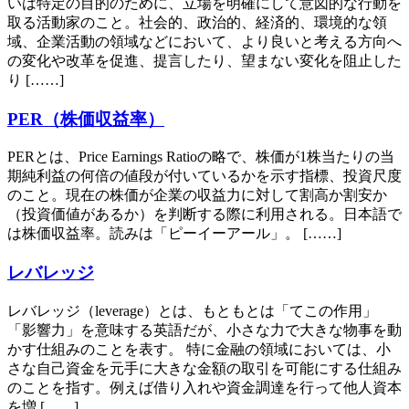
いは特定の目的のために、立場を明確にして意図的な行動を
取る活動家のこと。社会的、政治的、経済的、環境的な領
域、企業活動の領域などにおいて、より良いと考える方向へ
の変化や改革を促進、提言したり、望まない変化を阻止した
り [……]
PER（株価収益率）
PERとは、Price Earnings Ratioの略で、株価が1株当たりの当
期純利益の何倍の値段が付いているかを示す指標、投資尺度
のこと。現在の株価が企業の収益力に対して割高か割安か
（投資価値があるか）を判断する際に利用される。日本語で
は株価収益率。読みは「ピーイーアール」。 [……]
レバレッジ
レバレッジ（leverage）とは、もともとは「てこの作用」
「影響力」を意味する英語だが、小さな力で大きな物事を動
かす仕組みのことを表す。 特に金融の領域においては、小
さな自己資金を元手に大きな金額の取引を可能にする仕組み
のことを指す。例えば借り入れや資金調達を行って他人資本
を増 [……]