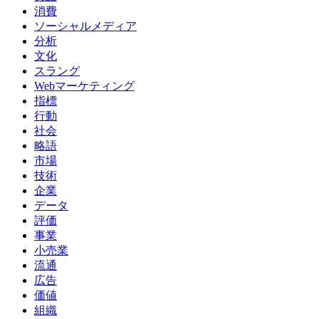
消費
ソーシャルメディア
分析
文化
スラング
Webマーケティング
指標
行動
社会
略語
市場
技術
企業
データ
評価
事業
小売業
流通
広告
価値
組織