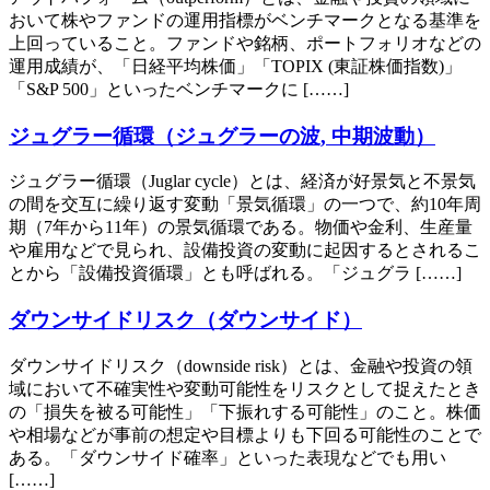
おいて株やファンドの運用指標がベンチマークとなる基準を
上回っていること。ファンドや銘柄、ポートフォリオなどの
運用成績が、「日経平均株価」「TOPIX (東証株価指数)」
「S&P 500」といったベンチマークに [……]
ジュグラー循環（ジュグラーの波, 中期波動）
ジュグラー循環（Juglar cycle）とは、経済が好景気と不景気
の間を交互に繰り返す変動「景気循環」の一つで、約10年周
期（7年から11年）の景気循環である。物価や金利、生産量
や雇用などで見られ、設備投資の変動に起因するとされるこ
とから「設備投資循環」とも呼ばれる。「ジュグラ [……]
ダウンサイドリスク（ダウンサイド）
ダウンサイドリスク（downside risk）とは、金融や投資の領
域において不確実性や変動可能性をリスクとして捉えたとき
の「損失を被る可能性」「下振れする可能性」のこと。株価
や相場などが事前の想定や目標よりも下回る可能性のことで
ある。「ダウンサイド確率」といった表現などでも用い
[……]