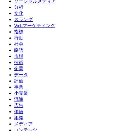
ソーシャルメディア
分析
文化
スラング
Webマーケティング
指標
行動
社会
略語
市場
技術
企業
データ
評価
事業
小売業
流通
広告
価値
組織
メディア
コンテンツ