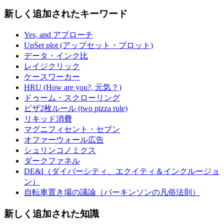
新しく追加されたキーワード
Yes, and アプローチ
UpSet plot (アップセット・プロット)
データ・インク比
レイジクリック
ケースワーカー
HRU (How are you?, 元気？)
ドゥーム・スクローリング
ピザ2枚ルール (two pizza rule)
リキッド消費
マグニフィセント・セブン
オファーウォール広告
シュリンコノミクス
ダークファネル
DE&I（ダイバーシティ、エクイティ＆インクルージョ
ン）
自転車置き場の議論（パーキンソンの凡俗法則）
新しく追加された知識