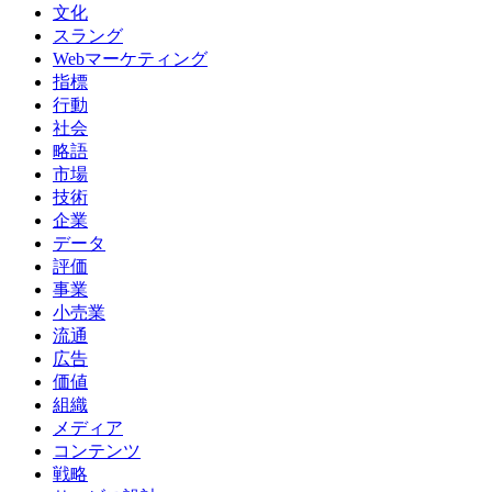
文化
スラング
Webマーケティング
指標
行動
社会
略語
市場
技術
企業
データ
評価
事業
小売業
流通
広告
価値
組織
メディア
コンテンツ
戦略