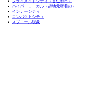
プライメイトシティ（首位都市）
ハイパーローカル（超地元密着の）
インナーシティ
コンパクトシティ
スプロール現象