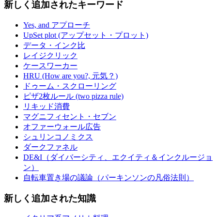
新しく追加されたキーワード
Yes, and アプローチ
UpSet plot (アップセット・プロット)
データ・インク比
レイジクリック
ケースワーカー
HRU (How are you?, 元気？)
ドゥーム・スクローリング
ピザ2枚ルール (two pizza rule)
リキッド消費
マグニフィセント・セブン
オファーウォール広告
シュリンコノミクス
ダークファネル
DE&I（ダイバーシティ、エクイティ＆インクルージョ
ン）
自転車置き場の議論（パーキンソンの凡俗法則）
新しく追加された知識