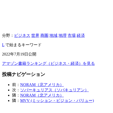
分野：
ビジネス
世界
商圏
地域
地理
市場
経済
L
で始まるキーワード
2022年7月19日公開
アマゾン書籍ランキング（ビジネス・経済）を見る
投稿ナビゲーション
前：
NORAM（北アメリカ）
次：
ソバーキュリアス（ソバキュリアン）
隣：
NORAM（北アメリカ）
隣：
MVV (ミッション・ビジョン・バリュー)