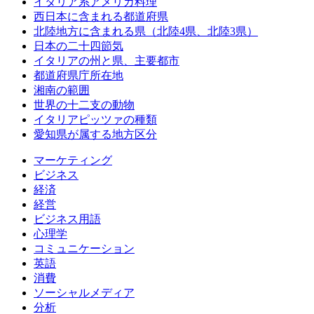
イタリア系アメリカ料理
西日本に含まれる都道府県
北陸地方に含まれる県（北陸4県、北陸3県）
日本の二十四節気
イタリアの州と県、主要都市
都道府県庁所在地
湘南の範囲
世界の十二支の動物
イタリアピッツァの種類
愛知県が属する地方区分
マーケティング
ビジネス
経済
経営
ビジネス用語
心理学
コミュニケーション
英語
消費
ソーシャルメディア
分析