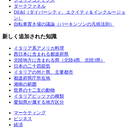
シュリンコノミクス
ダークファネル
DE&I（ダイバーシティ、エクイティ＆インクルージョ
ン）
自転車置き場の議論（パーキンソンの凡俗法則）
新しく追加された知識
イタリア系アメリカ料理
西日本に含まれる都道府県
北陸地方に含まれる県（北陸4県、北陸3県）
日本の二十四節気
イタリアの州と県、主要都市
都道府県庁所在地
湘南の範囲
世界の十二支の動物
イタリアピッツァの種類
愛知県が属する地方区分
マーケティング
ビジネス
経済