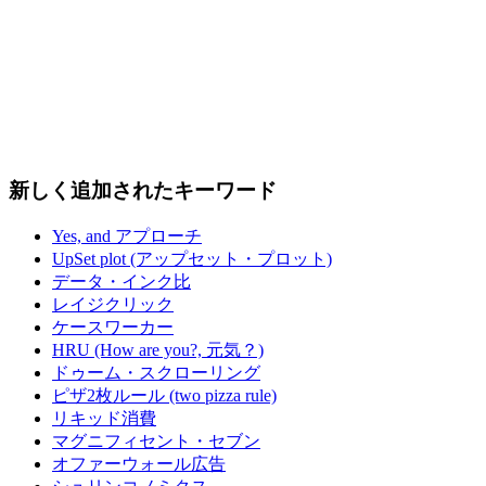
新しく追加されたキーワード
Yes, and アプローチ
UpSet plot (アップセット・プロット)
データ・インク比
レイジクリック
ケースワーカー
HRU (How are you?, 元気？)
ドゥーム・スクローリング
ピザ2枚ルール (two pizza rule)
リキッド消費
マグニフィセント・セブン
オファーウォール広告