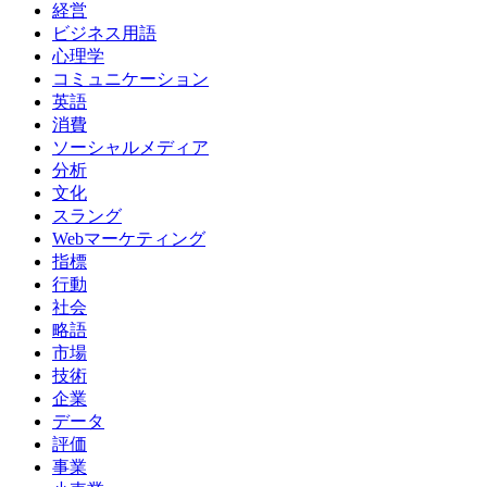
経営
ビジネス用語
心理学
コミュニケーション
英語
消費
ソーシャルメディア
分析
文化
スラング
Webマーケティング
指標
行動
社会
略語
市場
技術
企業
データ
評価
事業