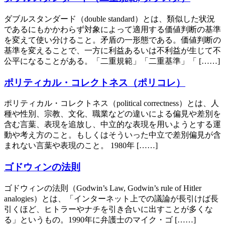
ダブルスタンダード（double standard）とは、類似した状況
であるにもかかわらず対象によって適用する価値判断の基準
を変えて使い分けること。矛盾の一形態である。価値判断の
基準を変えることで、一方に利益あるいは不利益が生じて不
公平になることがある。「二重規範」「二重基準」「 [……]
ポリティカル・コレクトネス（ポリコレ）
ポリティカル・コレクトネス（political correctness）とは、人
種や性別、宗教、文化、職業などの違いによる偏見や差別を
含む言葉、表現を追放し、中立的な表現を用いようとする運
動や考え方のこと。もしくはそういった中立で差別偏見が含
まれない言葉や表現のこと。 1980年 [……]
ゴドウィンの法則
ゴドウィンの法則（Godwin’s Law, Godwin’s rule of Hitler
analogies）とは、「インターネット上での議論が長引けば長
引くほど、ヒトラーやナチを引き合いに出すことが多くな
る」というもの。1990年に弁護士のマイク・ゴ [……]