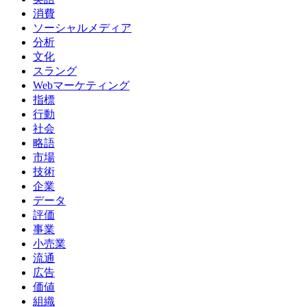
消費
ソーシャルメディア
分析
文化
スラング
Webマーケティング
指標
行動
社会
略語
市場
技術
企業
データ
評価
事業
小売業
流通
広告
価値
組織