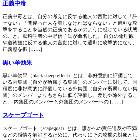
正義中毒
正義中毒とは、自分の考えに反する他人の言動に対して「許
せない」「間違った人を罰しなければならない」と過剰な攻
撃をすることを当然の正義であるかのように感じている状態
のこと。脳科学者の中野信子氏が命名した。 自分の倫理観
や道徳観に反する他人の言動に対して過剰に攻撃的になり、
正義感を振 [……]
黒い羊効果
黒い羊効果（black sheep effect）とは、非好意的に評価して
いる内集団（自分が所属する集団）のメンバーに対して、同
程度に非好意的に評価している外集団（自分が所属しない集
団）のメンバーよりもさらに低く評価し、差別や除外するこ
と。 内集団のメンバーと外集団のメンバーへの [……]
スケープゴート
スケープゴート（scapegoat）とは、誰かへの責任追及や不満
などの感情を解消するために、代わりにその攻撃の対象とし