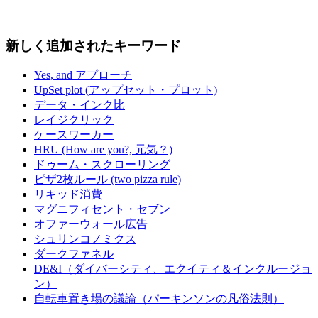
新しく追加されたキーワード
Yes, and アプローチ
UpSet plot (アップセット・プロット)
データ・インク比
レイジクリック
ケースワーカー
HRU (How are you?, 元気？)
ドゥーム・スクローリング
ピザ2枚ルール (two pizza rule)
リキッド消費
マグニフィセント・セブン
オファーウォール広告
シュリンコノミクス
ダークファネル
DE&I（ダイバーシティ、エクイティ＆インクルージョ
ン）
自転車置き場の議論（パーキンソンの凡俗法則）