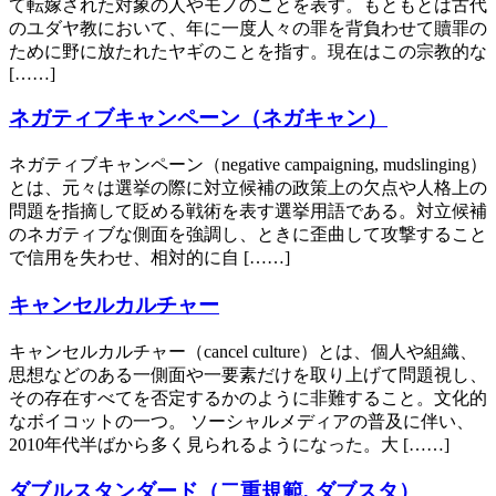
て転嫁された対象の人やモノのことを表す。もともとは古代
のユダヤ教において、年に一度人々の罪を背負わせて贖罪の
ために野に放たれたヤギのことを指す。現在はこの宗教的な
[……]
ネガティブキャンペーン（ネガキャン）
ネガティブキャンペーン（negative campaigning, mudslinging）
とは、元々は選挙の際に対立候補の政策上の欠点や人格上の
問題を指摘して貶める戦術を表す選挙用語である。対立候補
のネガティブな側面を強調し、ときに歪曲して攻撃すること
で信用を失わせ、相対的に自 [……]
キャンセルカルチャー
キャンセルカルチャー（cancel culture）とは、個人や組織、
思想などのある一側面や一要素だけを取り上げて問題視し、
その存在すべてを否定するかのように非難すること。文化的
なボイコットの一つ。 ソーシャルメディアの普及に伴い、
2010年代半ばから多く見られるようになった。大 [……]
ダブルスタンダード（二重規範, ダブスタ）