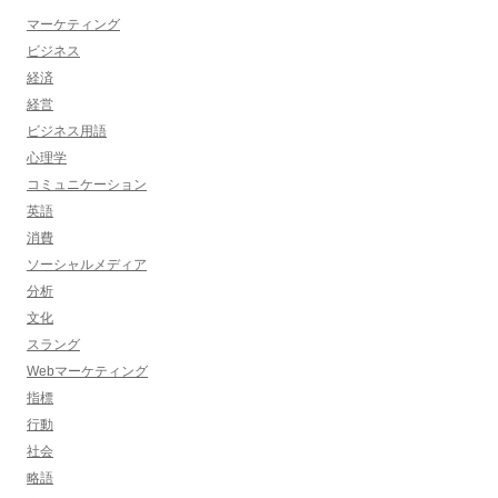
マーケティング
ビジネス
経済
経営
ビジネス用語
心理学
コミュニケーション
英語
消費
ソーシャルメディア
分析
文化
スラング
Webマーケティング
指標
行動
社会
略語