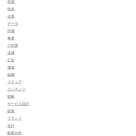
市場
技術
企業
データ
評価
事業
小売業
流通
広告
価値
組織
メディア
コンテンツ
戦略
サービス設計
錯覚
ブランド
会計
顧客分析