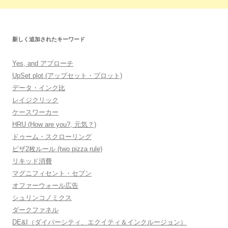
新しく追加されたキーワード
Yes, and アプローチ
UpSet plot (アップセット・プロット)
データ・インク比
レイジクリック
ケースワーカー
HRU (How are you?, 元気？)
ドゥーム・スクローリング
ピザ2枚ルール (two pizza rule)
リキッド消費
マグニフィセント・セブン
オファーウォール広告
シュリンコノミクス
ダークファネル
DE&I（ダイバーシティ、エクイティ＆インクルージョン）