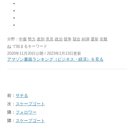
分野：
中傷
勢力
差別
意見
政治
競争
競合
糾弾
選挙
非難
ね
で始まるキーワード
2020年11月20日公開 / 2023年2月13日更新
アマゾン書籍ランキング（ビジネス・経済）を見る
投
前：
サチる
稿
次：
スケープゴート
ナ
隣：
フォロワー
ビ
隣：
スケープゴート
ゲ