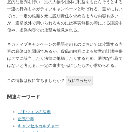
底的な批判を行い、別の人物や団体に利益をもたらそうとする
一連の行為もネガティブキャンペーンと呼ばれる。選挙におい
ては、一定の根拠を元に説明責任を求めるような内容も多い
が、選挙以外で用いられるものには事実無根の噂による誹謗中
傷や、虚偽内容での攻撃も散見される。
ネガティブキャンペーンの用語そのものにおいては攻撃する内
容の真偽は無関係であるが、虚偽の内容による故意の誹謗中傷
はデマに該当したり法律に抵触したりするため、適切な行為で
はないと考える。一定の事実を元にしたものが求められる。
この情報は役に立ちましたか？
役に立った
0
関連キーワード
ゴドウィンの法則
正義中毒
キャンセルカルチャー