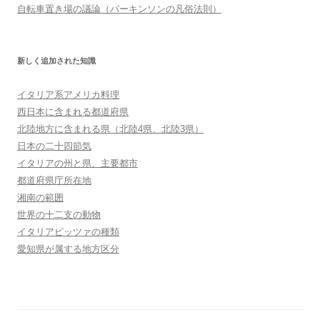
自転車置き場の議論（パーキンソンの凡俗法則）
新しく追加された知識
イタリア系アメリカ料理
西日本に含まれる都道府県
北陸地方に含まれる県（北陸4県、北陸3県）
日本の二十四節気
イタリアの州と県、主要都市
都道府県庁所在地
湘南の範囲
世界の十二支の動物
イタリアピッツァの種類
愛知県が属する地方区分