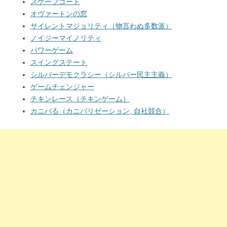
スケープゴート
オヴァートンの窓
サイレントマジョリティ（物言わぬ多数派）
ノイジーマイノリティ
パワーゲーム
スイングステート
シルバーデモクラシー（シルバー民主主義）
ゲームチェンジャー
チキンレース（チキンゲーム）
カニバる（カニバリゼーション, 自社競合）