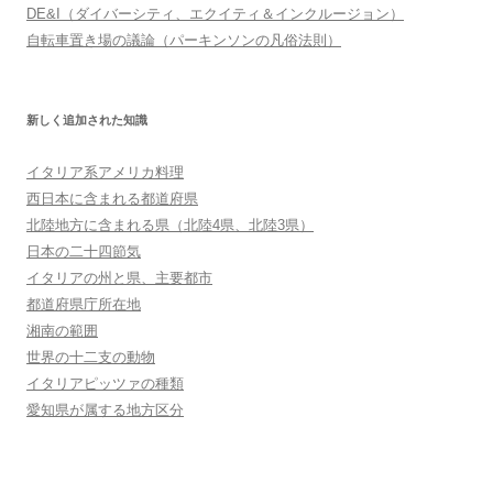
DE&I（ダイバーシティ、エクイティ＆インクルージョン）
自転車置き場の議論（パーキンソンの凡俗法則）
新しく追加された知識
イタリア系アメリカ料理
西日本に含まれる都道府県
北陸地方に含まれる県（北陸4県、北陸3県）
日本の二十四節気
イタリアの州と県、主要都市
都道府県庁所在地
湘南の範囲
世界の十二支の動物
イタリアピッツァの種類
愛知県が属する地方区分