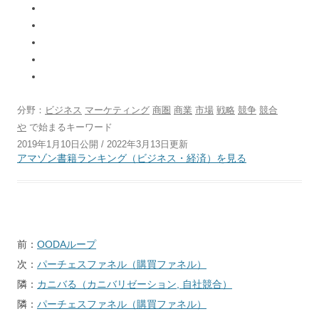
分野：
ビジネス
マーケティング
商圏
商業
市場
戦略
競争
競合
や
で始まるキーワード
2019年1月10日公開 / 2022年3月13日更新
アマゾン書籍ランキング（ビジネス・経済）を見る
投
前：
OODAループ
稿
次：
パーチェスファネル（購買ファネル）
ナ
隣：
カニバる（カニバリゼーション, 自社競合）
ビ
隣：
パーチェスファネル（購買ファネル）