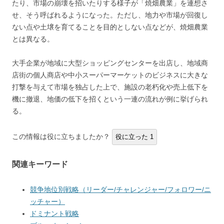
たり、市場の崩壊を招いたりする様子が「焼畑農業」を連想さ
せ、そう呼ばれるようになった。ただし、地力や市場が回復し
ない点や土壌を育てることを目的としない点などが、焼畑農業
とは異なる。
大手企業が地域に大型ショッピングセンターを出店し、地域商
店街の個人商店や中小スーパーマーケットのビジネスに大きな
打撃を与えて市場を独占した上で、施設の老朽化や売上低下を
機に撤退、地価の低下を招くという一連の流れが例に挙げられ
る。
この情報は役に立ちましたか？
役に立った
1
関連キーワード
競争地位別戦略（リーダー/チャレンジャー/フォロワー/ニ
ッチャー）
ドミナント戦略