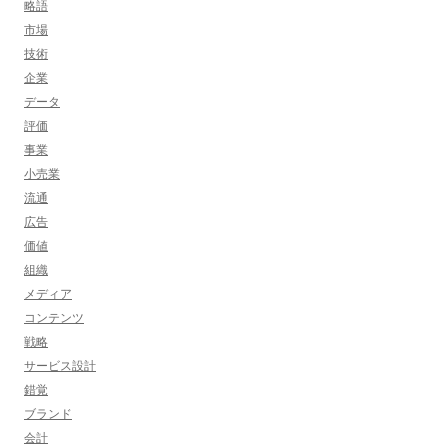
略語
市場
技術
企業
データ
評価
事業
小売業
流通
広告
価値
組織
メディア
コンテンツ
戦略
サービス設計
錯覚
ブランド
会計