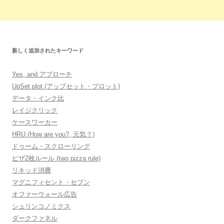
新しく追加されたキーワード
Yes, and アプローチ
UpSet plot (アップセット・プロット)
データ・インク比
レイジクリック
ケースワーカー
HRU (How are you?, 元気？)
ドゥーム・スクローリング
ピザ2枚ルール (two pizza rule)
リキッド消費
マグニフィセント・セブン
オファーウォール広告
シュリンコノミクス
ダークファネル