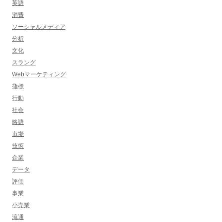
英語
消費
ソーシャルメディア
分析
文化
スラング
Webマーケティング
指標
行動
社会
略語
市場
技術
企業
データ
評価
事業
小売業
流通