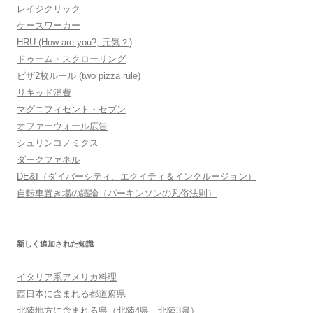
レイジクリック
ケースワーカー
HRU (How are you?, 元気？)
ドゥーム・スクローリング
ピザ2枚ルール (two pizza rule)
リキッド消費
マグニフィセント・セブン
オファーウォール広告
シュリンコノミクス
ダークファネル
DE&I（ダイバーシティ、エクイティ＆インクルージョン）
自転車置き場の議論（パーキンソンの凡俗法則）
新しく追加された知識
イタリア系アメリカ料理
西日本に含まれる都道府県
北陸地方に含まれる県（北陸4県、北陸3県）