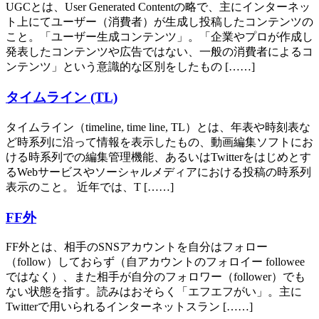
UGCとは、User Generated Contentの略で、主にインターネッ
ト上にてユーザー（消費者）が生成し投稿したコンテンツの
こと。「ユーザー生成コンテンツ」。「企業やプロが作成し
発表したコンテンツや広告ではない、一般の消費者によるコ
ンテンツ」という意識的な区別をしたもの [……]
タイムライン (TL)
タイムライン（timeline, time line, TL）とは、年表や時刻表な
ど時系列に沿って情報を表示したもの、動画編集ソフトにお
ける時系列での編集管理機能、あるいはTwitterをはじめとす
るWebサービスやソーシャルメディアにおける投稿の時系列
表示のこと。 近年では、T [……]
FF外
FF外とは、相手のSNSアカウントを自分はフォロー
（follow）しておらず（自アカウントのフォロイー followee
ではなく）、また相手が自分のフォロワー（follower）でも
ない状態を指す。読みはおそらく「エフエフがい」。主に
Twitterで用いられるインターネットスラン [……]