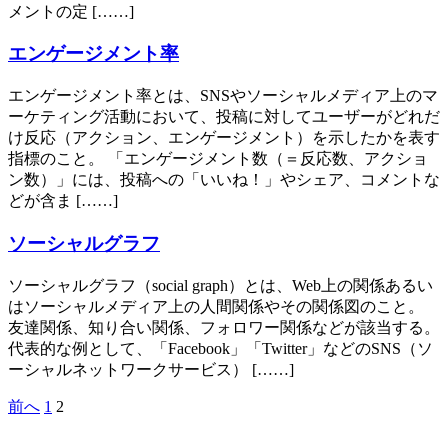
メントの定 [……]
エンゲージメント率
エンゲージメント率とは、SNSやソーシャルメディア上のマ
ーケティング活動において、投稿に対してユーザーがどれだ
け反応（アクション、エンゲージメント）を示したかを表す
指標のこと。 「エンゲージメント数（＝反応数、アクショ
ン数）」には、投稿への「いいね！」やシェア、コメントな
どが含ま [……]
ソーシャルグラフ
ソーシャルグラフ（social graph）とは、Web上の関係あるい
はソーシャルメディア上の人間関係やその関係図のこと。
友達関係、知り合い関係、フォロワー関係などが該当する。
代表的な例として、「Facebook」「Twitter」などのSNS（ソ
ーシャルネットワークサービス） [……]
前へ
1
2
投
稿