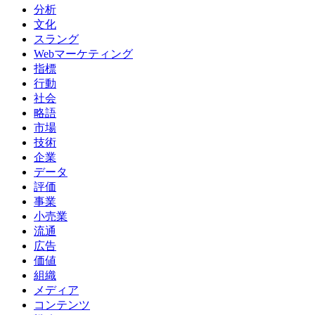
分析
文化
スラング
Webマーケティング
指標
行動
社会
略語
市場
技術
企業
データ
評価
事業
小売業
流通
広告
価値
組織
メディア
コンテンツ