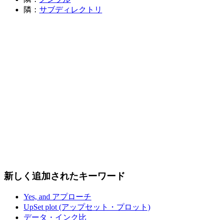
隣：
サブディレクトリ
新しく追加されたキーワード
Yes, and アプローチ
UpSet plot (アップセット・プロット)
データ・インク比