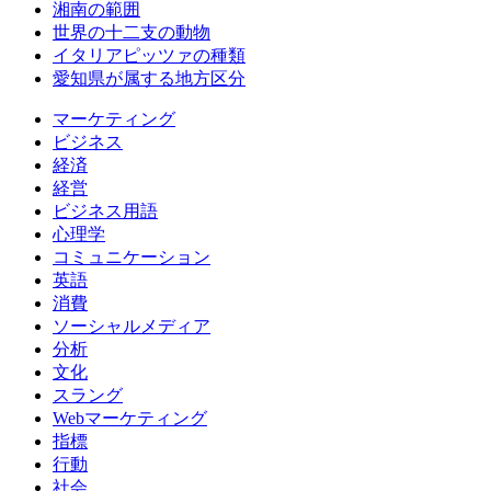
湘南の範囲
世界の十二支の動物
イタリアピッツァの種類
愛知県が属する地方区分
マーケティング
ビジネス
経済
経営
ビジネス用語
心理学
コミュニケーション
英語
消費
ソーシャルメディア
分析
文化
スラング
Webマーケティング
指標
行動
社会