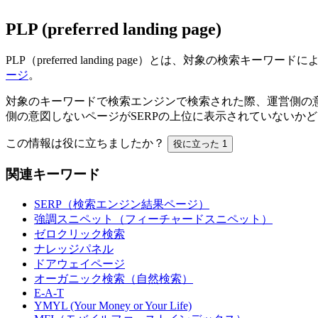
PLP (preferred landing page)
PLP（preferred landing page）とは、対象の検索キーワードに
ージ
。
対象のキーワードで検索エンジンで検索された際、運営側の意
側の意図しないページがSERPの上位に表示されていないか
この情報は役に立ちましたか？
役に立った
1
関連キーワード
SERP（検索エンジン結果ページ）
強調スニペット（フィーチャードスニペット）
ゼロクリック検索
ナレッジパネル
ドアウェイページ
オーガニック検索（自然検索）
E-A-T
YMYL (Your Money or Your Life)