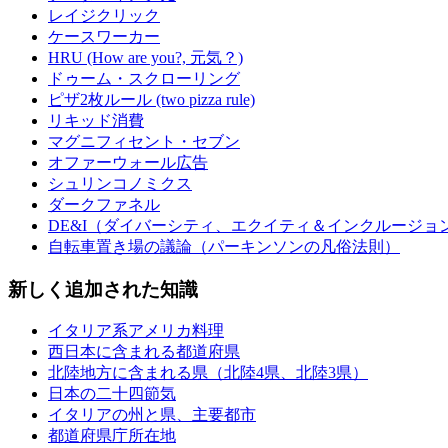
レイジクリック
ケースワーカー
HRU (How are you?, 元気？)
ドゥーム・スクローリング
ピザ2枚ルール (two pizza rule)
リキッド消費
マグニフィセント・セブン
オファーウォール広告
シュリンコノミクス
ダークファネル
DE&I（ダイバーシティ、エクイティ＆インクルージョ
自転車置き場の議論（パーキンソンの凡俗法則）
新しく追加された知識
イタリア系アメリカ料理
西日本に含まれる都道府県
北陸地方に含まれる県（北陸4県、北陸3県）
日本の二十四節気
イタリアの州と県、主要都市
都道府県庁所在地