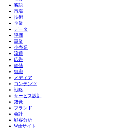
略語
市場
技術
企業
データ
評価
事業
小売業
流通
広告
価値
組織
メディア
コンテンツ
戦略
サービス設計
錯覚
ブランド
会計
顧客分析
Webサイト