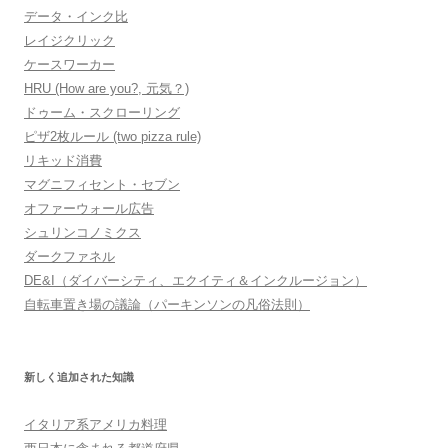
データ・インク比
レイジクリック
ケースワーカー
HRU (How are you?, 元気？)
ドゥーム・スクローリング
ピザ2枚ルール (two pizza rule)
リキッド消費
マグニフィセント・セブン
オファーウォール広告
シュリンコノミクス
ダークファネル
DE&I（ダイバーシティ、エクイティ＆インクルージョン）
自転車置き場の議論（パーキンソンの凡俗法則）
新しく追加された知識
イタリア系アメリカ料理