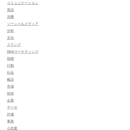
コミュニケーション
英語
消費
ソーシャルメディア
分析
文化
スラング
Webマーケティング
指標
行動
社会
略語
市場
技術
企業
データ
評価
事業
小売業