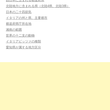
西日本に含まれる都道府県
北陸地方に含まれる県（北陸4県、北陸3県）
日本の二十四節気
イタリアの州と県、主要都市
都道府県庁所在地
湘南の範囲
世界の十二支の動物
イタリアピッツァの種類
愛知県が属する地方区分