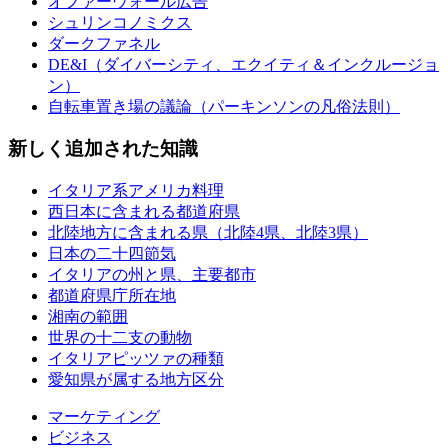
オファーウォール広告
シュリンコノミクス
ダークファネル
DE&I（ダイバーシティ、エクイティ＆インクルージョ
ン）
自転車置き場の議論（パーキンソンの凡俗法則）
新しく追加された知識
イタリア系アメリカ料理
西日本に含まれる都道府県
北陸地方に含まれる県（北陸4県、北陸3県）
日本の二十四節気
イタリアの州と県、主要都市
都道府県庁所在地
湘南の範囲
世界の十二支の動物
イタリアピッツァの種類
愛知県が属する地方区分
マーケティング
ビジネス