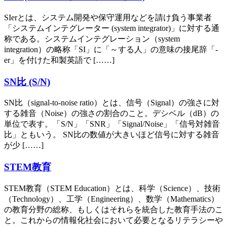
SIerとは、システム開発や保守運用などを請け負う事業者
「システムインテグレーター (system integrator)」に対する通
称である。システムインテグレーション（system
integration）の略称「SI」に「～する人」の意味の接尾辞「-
er」を付けた和製英語で [……]
SN比 (S/N)
SN比（signal-to-noise ratio）とは、信号（Signal）の強さに対
する雑音（Noise）の強さの割合のこと。デシベル（dB）の
単位で表す。「S/N」「SNR」「Signal/Noise」「信号対雑音
比」ともいう。 SN比の数値が大きいほど信号に対する雑音
が少 [……]
STEM教育
STEM教育（STEM Education）とは、科学（Science）、技術
（Technology）、工学（Engineering）、数学（Mathematics）
の教育分野の総称、もしくはそれらを統合した教育手法のこ
と。これからの情報化社会において必要となるリテラシーや