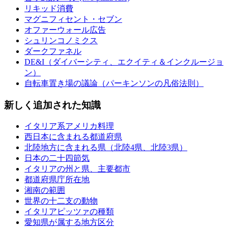
リキッド消費
マグニフィセント・セブン
オファーウォール広告
シュリンコノミクス
ダークファネル
DE&I（ダイバーシティ、エクイティ＆インクルージョ
ン）
自転車置き場の議論（パーキンソンの凡俗法則）
新しく追加された知識
イタリア系アメリカ料理
西日本に含まれる都道府県
北陸地方に含まれる県（北陸4県、北陸3県）
日本の二十四節気
イタリアの州と県、主要都市
都道府県庁所在地
湘南の範囲
世界の十二支の動物
イタリアピッツァの種類
愛知県が属する地方区分