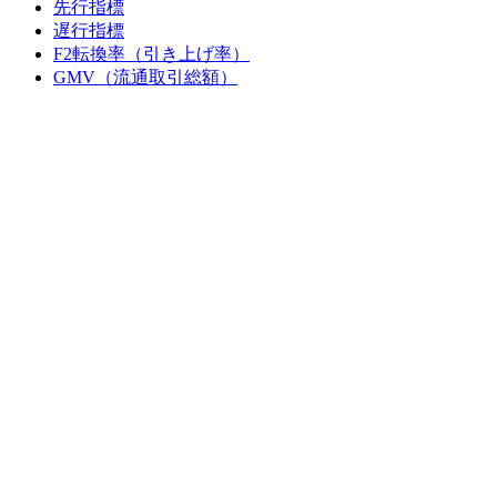
先行指標
遅行指標
F2転換率（引き上げ率）
GMV（流通取引総額）