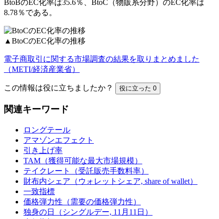
BtoBのEC化率は35.6％、BtoC（物販系分野）のEC化率は
8.78％である。
▲BtoCのEC化率の推移
電子商取引に関する市場調査の結果を取りまとめました
（METI/経済産業省）
この情報は役に立ちましたか？
役に立った
0
関連キーワード
ロングテール
アマゾンエフェクト
引き上げ率
TAM（獲得可能な最大市場規模）
テイクレート（受託販売手数料率）
財布内シェア（ウォレットシェア, share of wallet）
一致指標
価格弾力性（需要の価格弾力性）
独身の日（シングルデー, 11月11日）