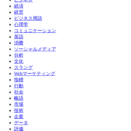
経済
経営
ビジネス用語
心理学
コミュニケーション
英語
消費
ソーシャルメディア
分析
文化
スラング
Webマーケティング
指標
行動
社会
略語
市場
技術
企業
データ
評価