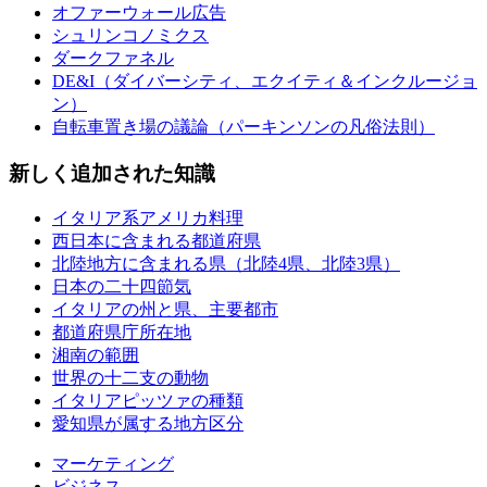
オファーウォール広告
シュリンコノミクス
ダークファネル
DE&I（ダイバーシティ、エクイティ＆インクルージョ
ン）
自転車置き場の議論（パーキンソンの凡俗法則）
新しく追加された知識
イタリア系アメリカ料理
西日本に含まれる都道府県
北陸地方に含まれる県（北陸4県、北陸3県）
日本の二十四節気
イタリアの州と県、主要都市
都道府県庁所在地
湘南の範囲
世界の十二支の動物
イタリアピッツァの種類
愛知県が属する地方区分
マーケティング
ビジネス