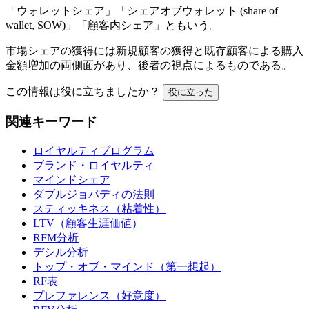
「ウォレットシェア」「シェアオブウォレット (share of
wallet, SOW)」「顧客内シェア」ともいう。
市場シェアの獲得には新規顧客の獲得と既存顧客による購入
金額増加の両側面があり、後者の視点によるものである。
この情報は役に立ちましたか？
役に立った
関連キーワード
ロイヤルティプログラム
ブランド・ロイヤルティ
マインドシェア
ダブルジョパディの法則
スティッキネス（粘着性）
LTV（顧客生涯価値）
RFM分析
デシル分析
トップ・オブ・マインド（第一想起）
RF表
プレファレンス（好意度）