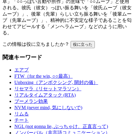
草」「○○っぽい言動や所作」の意味で「○○ムーブ」と使用
される。彼氏（彼女）っぽい振る舞いを「彼氏ムーブ（彼女
ムーブ）」、後輩（先輩）らしい立ち振る舞いを「後輩ムー
ブ（先輩ムーブ）」、精神的に不安定な様子であることを匂
わせてアピールする「メンヘラムーブ」などのように用い
る。
この情報は役に立ちましたか？
役に立った
関連キーワード
エアプ
FTW（for the win, ○○最高）
Unboxing（アンボクシング, 開封の儀）
リセマラ（リセットマラソン）
リアルタイムアタック (RTA)
ブーメラン効果
NVM (never mind, 気にしないで)
リムる
チート
NGL (not gonna lie, ぶっちゃけ、正直言って)
ノンバーバル（非言語コミュニケーション）