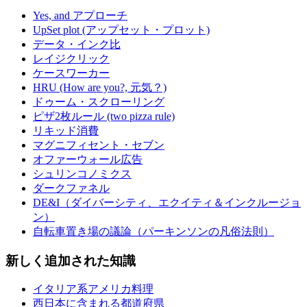
Yes, and アプローチ
UpSet plot (アップセット・プロット)
データ・インク比
レイジクリック
ケースワーカー
HRU (How are you?, 元気？)
ドゥーム・スクローリング
ピザ2枚ルール (two pizza rule)
リキッド消費
マグニフィセント・セブン
オファーウォール広告
シュリンコノミクス
ダークファネル
DE&I（ダイバーシティ、エクイティ＆インクルージョ
ン）
自転車置き場の議論（パーキンソンの凡俗法則）
新しく追加された知識
イタリア系アメリカ料理
西日本に含まれる都道府県