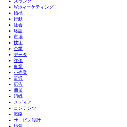
スラング
Webマーケティング
指標
行動
社会
略語
市場
技術
企業
データ
評価
事業
小売業
流通
広告
価値
組織
メディア
コンテンツ
戦略
サービス設計
錯覚