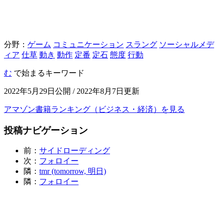
分野：
ゲーム
コミュニケーション
スラング
ソーシャルメデ
ィア
仕草
動き
動作
定番
定石
態度
行動
む
で始まるキーワード
2022年5月29日公開 / 2022年8月7日更新
アマゾン書籍ランキング（ビジネス・経済）を見る
投稿ナビゲーション
前：
サイドローディング
次：
フォロイー
隣：
tmr (tomorrow, 明日)
隣：
フォロイー