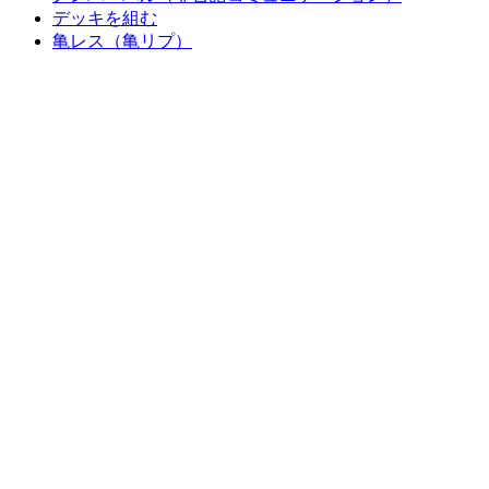
デッキを組む
亀レス（亀リプ）