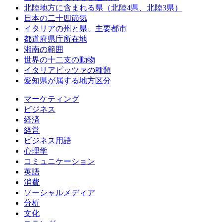
北陸地方に含まれる県（北陸4県、北陸3県）
日本の二十四節気
イタリアの州と県、主要都市
都道府県庁所在地
湘南の範囲
世界の十二支の動物
イタリアピッツァの種類
愛知県が属する地方区分
マーケティング
ビジネス
経済
経営
ビジネス用語
心理学
コミュニケーション
英語
消費
ソーシャルメディア
分析
文化