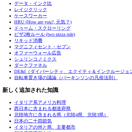
データ・インク比
レイジクリック
ケースワーカー
HRU (How are you?, 元気？)
ドゥーム・スクローリング
ピザ2枚ルール (two pizza rule)
リキッド消費
マグニフィセント・セブン
オファーウォール広告
シュリンコノミクス
ダークファネル
DE&I（ダイバーシティ、エクイティ＆インクルージョ
自転車置き場の議論（パーキンソンの凡俗法則）
新しく追加された知識
イタリア系アメリカ料理
西日本に含まれる都道府県
北陸地方に含まれる県（北陸4県、北陸3県）
日本の二十四節気
イタリアの州と県、主要都市