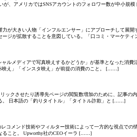
が、アメリカではSNSアカウントのフォロワー数が中小規模 [
響力が大きい人物「インフルエンサー」にアプローチして展開
ージが拡散することを意図している。「口コミ・マーケティング
たソーシャルメディアで写真映えするかどうか」が基準となった消
映え」「インスタ映え」が前提の消費のこと。 [……]
を引いてクリックさせたり誘導先ページの閲覧数増加のために、記
。 日本語の「釣りタイトル」「タイトル詐欺」と [……]
たネット上のレコメンド技術やフィルター技術によって一方的な視点
 Upworthy社のCEOイーラ [……]