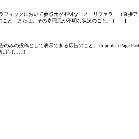
イトのトラフィックにおいて参照元が不明な「ノーリファラー（直
こと。または、その参照元が不明な状況のこと。 [……]
広告のみの投稿として表示できる広告のこと。Unpublish Page Po
応 [……]