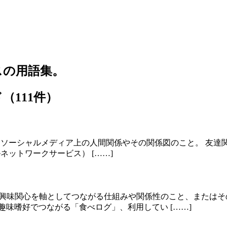
スの用語集。
（111件）
関係あるいはソーシャルメディア上の人間関係やその関係図のこと。
ャルネットワークサービス） [……]
趣味や嗜好、興味関心を軸としてつながる仕組みや関係性のこと、ま
味嗜好でつながる「食べログ」、利用してい [……]