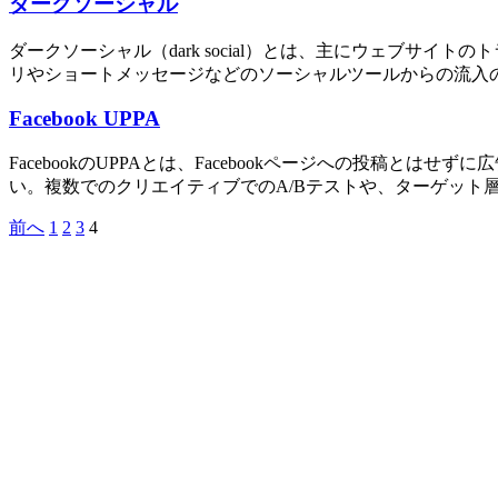
ダークソーシャル
ダークソーシャル（dark social）とは、主にウェブサ
リやショートメッセージなどのソーシャルツールからの流入の
Facebook UPPA
FacebookのUPPAとは、Facebookページへの投稿とはせずに
い。複数でのクリエイティブでのA/Bテストや、ターゲット層に
前へ
1
2
3
4
投
稿
の
ペ
ー
ジ
送
り