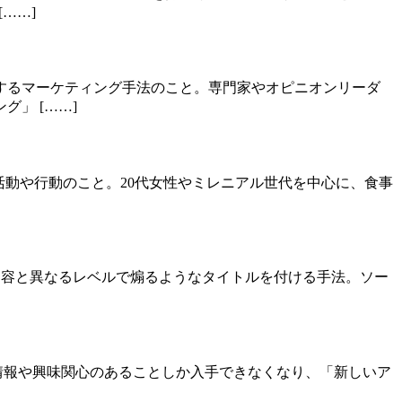
……]
するマーケティング手法のこと。専門家やオピニオンリーダ
」 [……]
費活動や行動のこと。20代女性やミレニアル世代を中心に、食事
事の内容と異なるレベルで煽るようなタイトルを付ける手法。ソー
での情報や興味関心のあることしか入手できなくなり、「新しいア