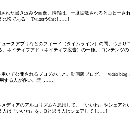
んWeb上で公開された書き込みや画像、情報は、一度拡散されるとコ
。 TwitterやInst [……]
、ニュースアプリなどのフィード（タイムライン）の間、つまり
。ネイティブアド（ネイティブ広告）の一種。 コンテンツの [
用いて公開されるブログのこと。動画版ブログ。「video blo
に利用する人が多い。読 [……]
、ソーシャルメディアのアルゴリズムを悪用して、「いいね」やシ
人は『いいね』を、Bと思う人はシェアして [……]