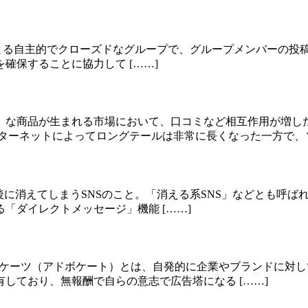
stagramユーザーによる自主的でクローズドなグループで、グループ
確保することに協力して [……]
」な商品が生まれる市場において、口コミなど相互作用が増し
ターネットによってロングテールは非常に長くなった一方で、ソ 
てしまうSNSのこと。「消える系SNS」などとも呼ばれる。 代表的
「ダイレクトメッセージ」機能 [……]
るいはアドボケーツ（アドボケート）とは、自発的に企業やブランド
しており、無報酬で自らの意志で広告塔になる [……]