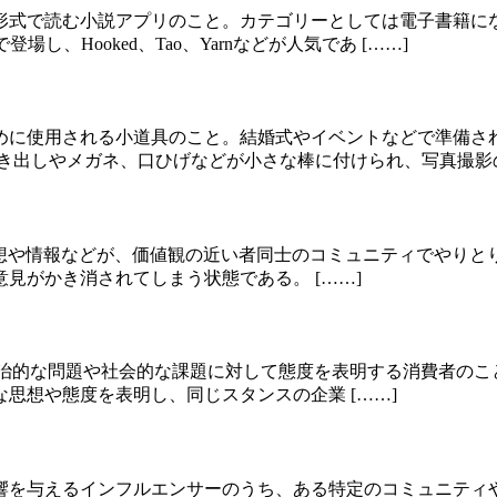
形式で読む小説アプリのこと。カテゴリーとしては電子書籍にな
し、Hooked、Tao、Yarnなどが人気であ [……]
めに使用される小道具のこと。結婚式やイベントなどで準備さ
き出しやメガネ、口ひげなどが小さな棒に付けられ、写真撮影の 
とは、意見や思想や情報などが、価値観の近い者同士のコミュニティ
見がかき消されてしまう状態である。 [……]
er）とは、政治的な問題や社会的な課題に対して態度を表明する消
思想や態度を表明し、同じスタンスの企業 [……]
響を与えるインフルエンサーのうち、ある特定のコミュニティ