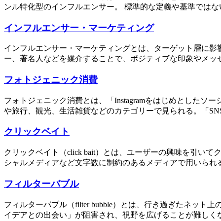
ンル特化型のインフルエンサー。 標準的な定義や基準ではない
インフルエンサー・マーケティング
インフルエンサー・マーケティングとは、ターゲット層に影
ー、著名人などを媒介することで、ポジティブな印象やメッセ
フォトジェニック消費
フォトジェニック消費とは、「Instagramをはじめとし
や旅行、観光、生活雑貨などのカテゴリーで見られる。「SNS
クリックベイト
クリックベイト（click bait）とは、ユーザーの興味
シャルメディアなど文字数に制約のあるメディアで用いられる
フィルターバブル
フィルターバブル（filter bubble）とは、行き過ぎ
イデアとの出会い」が阻害され、視野を広げることが難しくなること。