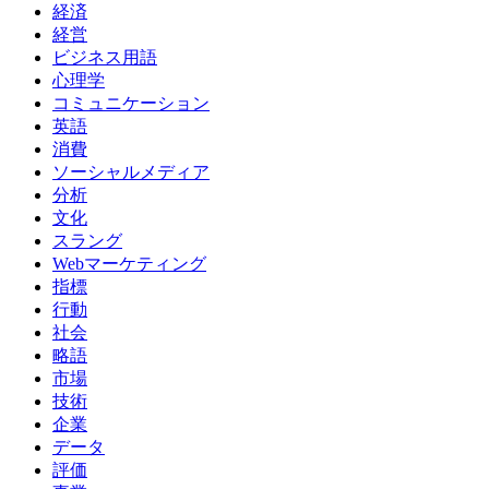
経済
経営
ビジネス用語
心理学
コミュニケーション
英語
消費
ソーシャルメディア
分析
文化
スラング
Webマーケティング
指標
行動
社会
略語
市場
技術
企業
データ
評価