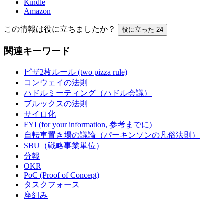
Kindle
Amazon
この情報は役に立ちましたか？
役に立った
24
関連キーワード
ピザ2枚ルール (two pizza rule)
コンウェイの法則
ハドルミーティング（ハドル会議）
ブルックスの法則
サイロ化
FYI (for your information, 参考までに)
自転車置き場の議論（パーキンソンの凡俗法則）
SBU（戦略事業単位）
分報
OKR
PoC (Proof of Concept)
タスクフォース
座組み