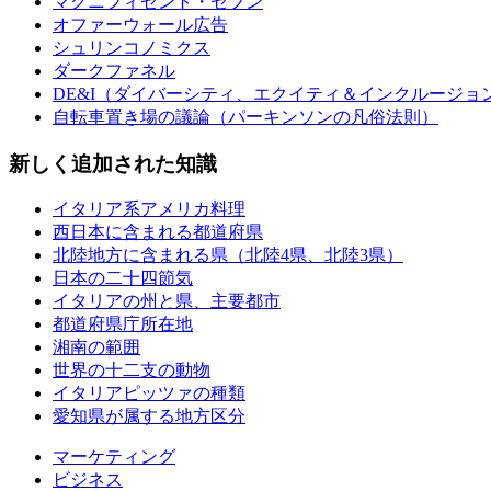
マグニフィセント・セブン
オファーウォール広告
シュリンコノミクス
ダークファネル
DE&I（ダイバーシティ、エクイティ＆インクルージョ
自転車置き場の議論（パーキンソンの凡俗法則）
新しく追加された知識
イタリア系アメリカ料理
西日本に含まれる都道府県
北陸地方に含まれる県（北陸4県、北陸3県）
日本の二十四節気
イタリアの州と県、主要都市
都道府県庁所在地
湘南の範囲
世界の十二支の動物
イタリアピッツァの種類
愛知県が属する地方区分
マーケティング
ビジネス