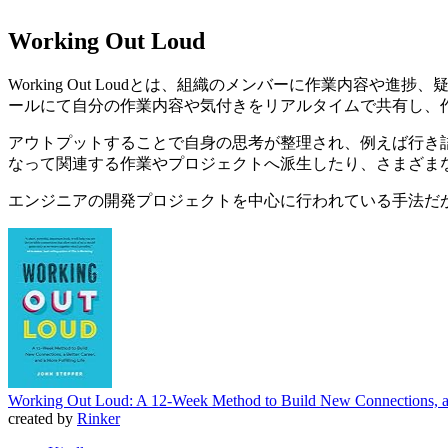
Working Out Loud
Working Out Loudとは、組織のメンバーに作業内容
ールにて自分の作業内容や気付きをリアルタイムで共有し、
アウトプットすることで自身の思考が整理され、例えば行き
なって関連する作業やプロジェクトへ派生したり、さまざま
エンジニアの開発プロジェクトを中心に行われている手法だ
Working Out Loud: A 12-Week Method to Build New Connections, a Bet
created by
Rinker