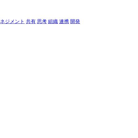
ネジメント
共有
思考
組織
連携
開発