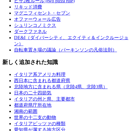
ピザ2枚ルール (two pizza rule)
リキッド消費
マグニフィセント・セブン
オファーウォール広告
シュリンコノミクス
ダークファネル
DE&I（ダイバーシティ、エクイティ＆インクルージョ
ン）
自転車置き場の議論（パーキンソンの凡俗法則）
新しく追加された知識
イタリア系アメリカ料理
西日本に含まれる都道府県
北陸地方に含まれる県（北陸4県、北陸3県）
日本の二十四節気
イタリアの州と県、主要都市
都道府県庁所在地
湘南の範囲
世界の十二支の動物
イタリアピッツァの種類
愛知県が属する地方区分