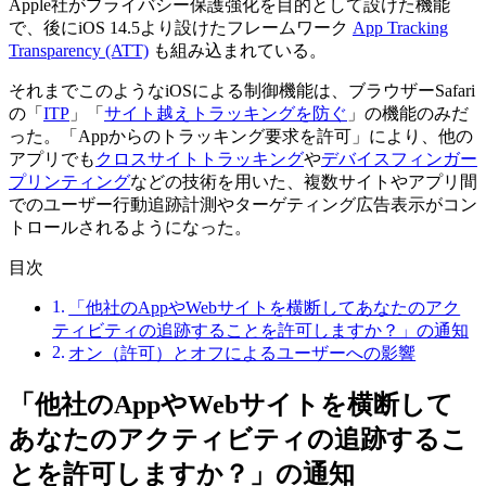
Apple社がプライバシー保護強化を目的として設けた機能
で、後にiOS 14.5より設けたフレームワーク
App Tracking
Transparency (ATT)
も組み込まれている。
それまでこのようなiOSによる制御機能は、ブラウザーSafari
の「
ITP
」「
サイト越えトラッキングを防ぐ
」の機能のみだ
った。「Appからのトラッキング要求を許可」により、他の
アプリでも
クロスサイトトラッキング
や
デバイスフィンガー
プリンティング
などの技術を用いた、複数サイトやアプリ間
でのユーザー行動追跡計測やターゲティング広告表示がコン
トロールされるようになった。
目次
「他社のAppやWebサイトを横断してあなたのアク
ティビティの追跡することを許可しますか？」の通知
オン（許可）とオフによるユーザーへの影響
「他社のAppやWebサイトを横断して
あなたのアクティビティの追跡するこ
とを許可しますか？」の通知