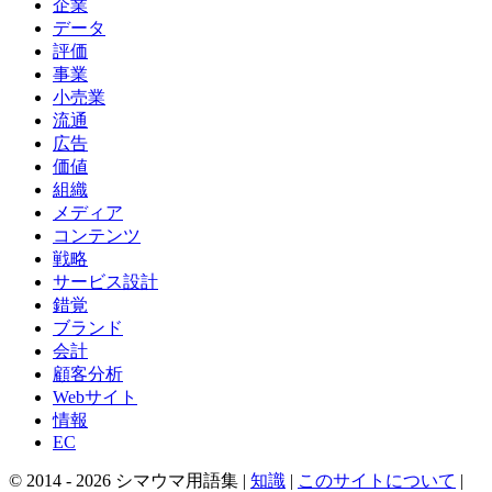
企業
データ
評価
事業
小売業
流通
広告
価値
組織
メディア
コンテンツ
戦略
サービス設計
錯覚
ブランド
会計
顧客分析
Webサイト
情報
EC
© 2014 -
2026
シマウマ用語集 |
知識
|
このサイトについて
|