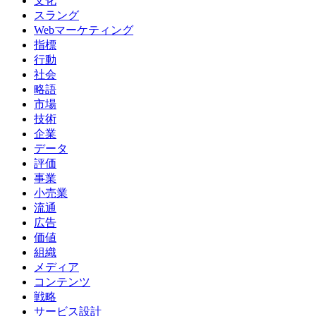
文化
スラング
Webマーケティング
指標
行動
社会
略語
市場
技術
企業
データ
評価
事業
小売業
流通
広告
価値
組織
メディア
コンテンツ
戦略
サービス設計