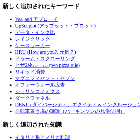
新しく追加されたキーワード
Yes, and アプローチ
UpSet plot (アップセット・プロット)
データ・インク比
レイジクリック
ケースワーカー
HRU (How are you?, 元気？)
ドゥーム・スクローリング
ピザ2枚ルール (two pizza rule)
リキッド消費
マグニフィセント・セブン
オファーウォール広告
シュリンコノミクス
ダークファネル
DE&I（ダイバーシティ、エクイティ＆インクルージョ
自転車置き場の議論（パーキンソンの凡俗法則）
新しく追加された知識
イタリア系アメリカ料理