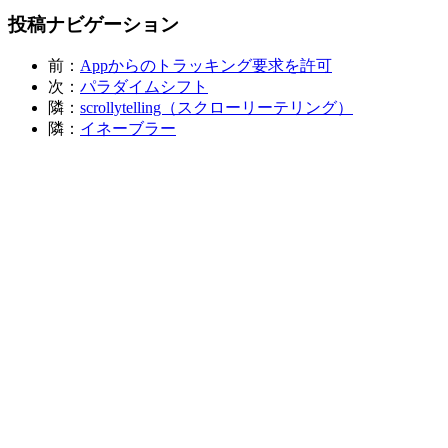
投稿ナビゲーション
前：
Appからのトラッキング要求を許可
次：
パラダイムシフト
隣：
scrollytelling（スクローリーテリング）
隣：
イネーブラー