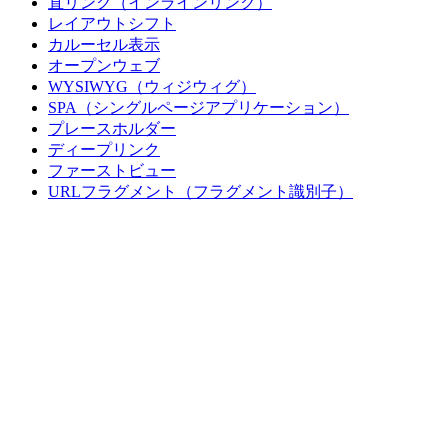
直リンク（インラインリンク）
レイアウトシフト
カルーセル表示
オープンウェブ
WYSIWYG（ウィジウィグ）
SPA（シングルページアプリケーション）
プレースホルダー
ディープリンク
ファーストビュー
URLフラグメント（フラグメント識別子）