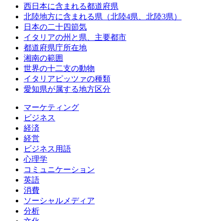
西日本に含まれる都道府県
北陸地方に含まれる県（北陸4県、北陸3県）
日本の二十四節気
イタリアの州と県、主要都市
都道府県庁所在地
湘南の範囲
世界の十二支の動物
イタリアピッツァの種類
愛知県が属する地方区分
マーケティング
ビジネス
経済
経営
ビジネス用語
心理学
コミュニケーション
英語
消費
ソーシャルメディア
分析