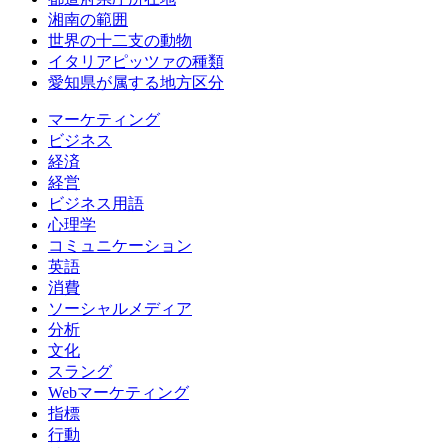
湘南の範囲
世界の十二支の動物
イタリアピッツァの種類
愛知県が属する地方区分
マーケティング
ビジネス
経済
経営
ビジネス用語
心理学
コミュニケーション
英語
消費
ソーシャルメディア
分析
文化
スラング
Webマーケティング
指標
行動