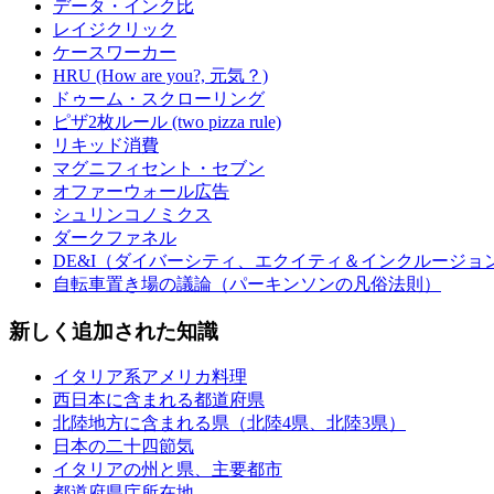
データ・インク比
レイジクリック
ケースワーカー
HRU (How are you?, 元気？)
ドゥーム・スクローリング
ピザ2枚ルール (two pizza rule)
リキッド消費
マグニフィセント・セブン
オファーウォール広告
シュリンコノミクス
ダークファネル
DE&I（ダイバーシティ、エクイティ＆インクルージョ
自転車置き場の議論（パーキンソンの凡俗法則）
新しく追加された知識
イタリア系アメリカ料理
西日本に含まれる都道府県
北陸地方に含まれる県（北陸4県、北陸3県）
日本の二十四節気
イタリアの州と県、主要都市
都道府県庁所在地