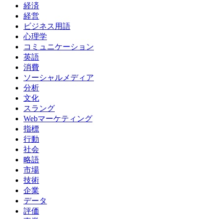
経済
経営
ビジネス用語
心理学
コミュニケーション
英語
消費
ソーシャルメディア
分析
文化
スラング
Webマーケティング
指標
行動
社会
略語
市場
技術
企業
データ
評価