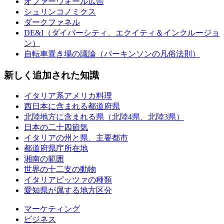
オファーウォール広告
シュリンコノミクス
ダークファネル
DE&I（ダイバーシティ、エクイティ＆インクルージョ
ン）
自転車置き場の議論（パーキンソンの凡俗法則）
新しく追加された知識
イタリア系アメリカ料理
西日本に含まれる都道府県
北陸地方に含まれる県（北陸4県、北陸3県）
日本の二十四節気
イタリアの州と県、主要都市
都道府県庁所在地
湘南の範囲
世界の十二支の動物
イタリアピッツァの種類
愛知県が属する地方区分
マーケティング
ビジネス