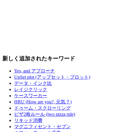
新しく追加されたキーワード
Yes, and アプローチ
UpSet plot (アップセット・プロット)
データ・インク比
レイジクリック
ケースワーカー
HRU (How are you?, 元気？)
ドゥーム・スクローリング
ピザ2枚ルール (two pizza rule)
リキッド消費
マグニフィセント・セブン