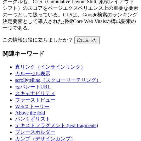
グーグルも、CLS（Cumulative Layout Shift, 累積レイアウト
シフト）のスコアをページエクスペリエンス上の重要な要素
の一つとして扱っている。CLSは、Google検索のランキング
決定要素として導入された指標Core Web Vitalsの構成要素の
一つである。
この情報は役に立ちましたか？
役に立った
関連キーワード
直リンク（インラインリンク）
カルーセル表示
scrollytelling（スクローリーテリング）
セパレートURL
スキャナビリティ
ファーストビュー
Webストーリー
Above the fold
パンくずリスト
テキストフラグメント (text fragments)
プレースホルダー
カンプ（デザインカンプ）