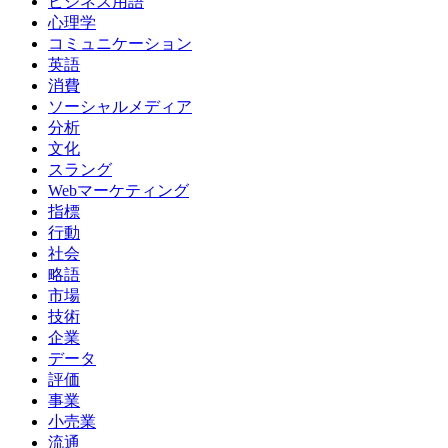
ビジネス用語
心理学
コミュニケーション
英語
消費
ソーシャルメディア
分析
文化
スラング
Webマーケティング
指標
行動
社会
略語
市場
技術
企業
データ
評価
事業
小売業
流通