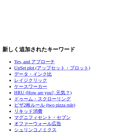
新しく追加されたキーワード
Yes, and アプローチ
UpSet plot (アップセット・プロット)
データ・インク比
レイジクリック
ケースワーカー
HRU (How are you?, 元気？)
ドゥーム・スクローリング
ピザ2枚ルール (two pizza rule)
リキッド消費
マグニフィセント・セブン
オファーウォール広告
シュリンコノミクス