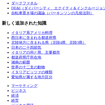
ダークファネル
DE&I（ダイバーシティ、エクイティ＆インクルージョ
自転車置き場の議論（パーキンソンの凡俗法則）
新しく追加された知識
イタリア系アメリカ料理
西日本に含まれる都道府県
北陸地方に含まれる県（北陸4県、北陸3県）
日本の二十四節気
イタリアの州と県、主要都市
都道府県庁所在地
湘南の範囲
世界の十二支の動物
イタリアピッツァの種類
愛知県が属する地方区分
マーケティング
ビジネス
経済
経営