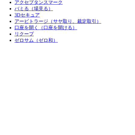
アクセプタンスマーク
バミる（場見る）
3Dセキュア
アービトラージ（サヤ取り、裁定取引）
口座を開く（口座を開ける）
リクープ
ゼロサム（ゼロ和）