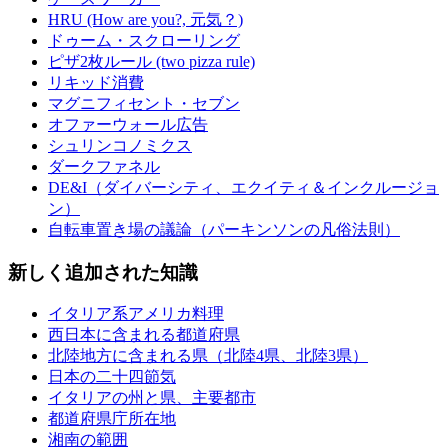
HRU (How are you?, 元気？)
ドゥーム・スクローリング
ピザ2枚ルール (two pizza rule)
リキッド消費
マグニフィセント・セブン
オファーウォール広告
シュリンコノミクス
ダークファネル
DE&I（ダイバーシティ、エクイティ＆インクルージョ
ン）
自転車置き場の議論（パーキンソンの凡俗法則）
新しく追加された知識
イタリア系アメリカ料理
西日本に含まれる都道府県
北陸地方に含まれる県（北陸4県、北陸3県）
日本の二十四節気
イタリアの州と県、主要都市
都道府県庁所在地
湘南の範囲