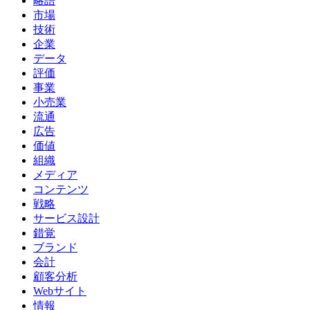
略語
市場
技術
企業
データ
評価
事業
小売業
流通
広告
価値
組織
メディア
コンテンツ
戦略
サービス設計
錯覚
ブランド
会計
顧客分析
Webサイト
情報