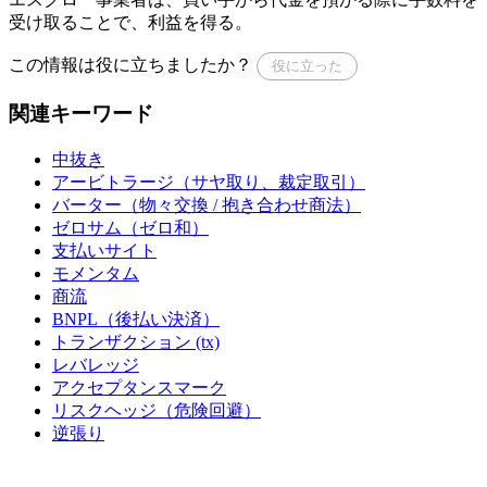
受け取ることで、利益を得る。
この情報は役に立ちましたか？
役に立った
関連キーワード
中抜き
アービトラージ（サヤ取り、裁定取引）
バーター（物々交換 / 抱き合わせ商法）
ゼロサム（ゼロ和）
支払いサイト
モメンタム
商流
BNPL（後払い決済）
トランザクション (tx)
レバレッジ
アクセプタンスマーク
リスクヘッジ（危険回避）
逆張り