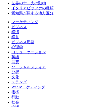
世界の十二支の動物
イタリアピッツァの種類
愛知県が属する地方区分
マーケティング
ビジネス
経済
経営
ビジネス用語
心理学
コミュニケーション
英語
消費
ソーシャルメディア
分析
文化
スラング
Webマーケティング
指標
行動
社会