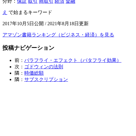
分野：
保証
取引
商取引
経済
金融
え
で始まるキーワード
2017年10月5日公開 / 2021年8月18日更新
アマゾン書籍ランキング（ビジネス・経済）を見る
投稿ナビゲーション
前：
バラフライ・エフェクト（バタフライ効果）
次：
ゴドウィンの法則
隣：
時価総額
隣：
サブスクリプション