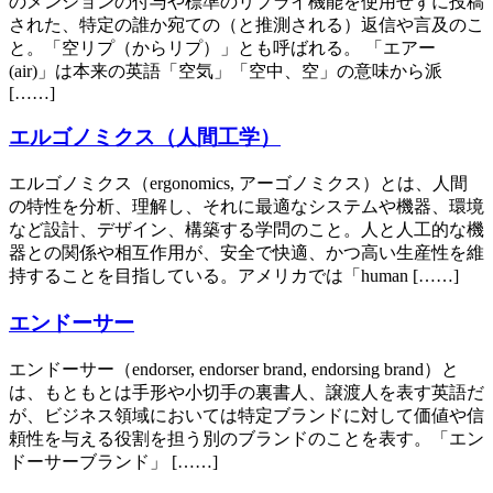
のメンションの付与や標準のリプライ機能を使用せずに投稿
された、特定の誰か宛ての（と推測される）返信や言及のこ
と。「空リプ（からリプ）」とも呼ばれる。 「エアー
(air)」は本来の英語「空気」「空中、空」の意味から派
[……]
エルゴノミクス（人間工学）
エルゴノミクス（ergonomics, アーゴノミクス）とは、人間
の特性を分析、理解し、それに最適なシステムや機器、環境
など設計、デザイン、構築する学問のこと。人と人工的な機
器との関係や相互作用が、安全で快適、かつ高い生産性を維
持することを目指している。アメリカでは「human [……]
エンドーサー
エンドーサー（endorser, endorser brand, endorsing brand）と
は、もともとは手形や小切手の裏書人、譲渡人を表す英語だ
が、ビジネス領域においては特定ブランドに対して価値や信
頼性を与える役割を担う別のブランドのことを表す。「エン
ドーサーブランド」 [……]