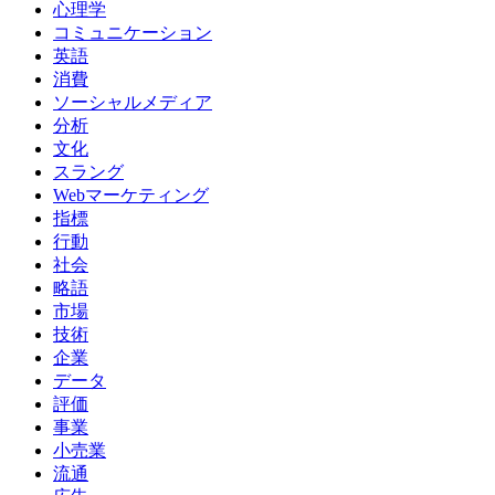
心理学
コミュニケーション
英語
消費
ソーシャルメディア
分析
文化
スラング
Webマーケティング
指標
行動
社会
略語
市場
技術
企業
データ
評価
事業
小売業
流通