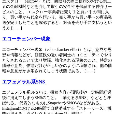
エスクロー（escrow）とは、商取引の際に信頼のおける第三
者の金融機関などを介して取引の安全性を保証する仲介サー
ビスのこと。 エスクロー事業者は売り手と買い手の間に入
り、買い手から代金を預かり、売り手から買い手への商品発
送が完了したことを確認すると、対価を売り手に支払うとい
う方 [……]
エコーチェンバー現象
エコーチェンバー現象（echo chamber effect）とは、意見や思
想や情報などが、価値観の近い者同士のコミュニティでやり
とりされることでより増幅、強化される現象のこと。特定の
情報や意見、信念だけが正しいかのように増幅され、他の情
報や意見がかき消されてしまう状態である。 [……]
エフェメラル系SNS
エフェメラル系SNSとは、投稿内容が閲覧後や一定時間経過
後に消えてしまうSNSのこと。「消える系SNS」などとも呼
ばれる。 代表的なものにSnapchatやSNOWなどがある。
Instagramにおける24時間で自動消滅する「ストーリーズ」機
能や消える「ダイレクトメッセージ」機能 [……]