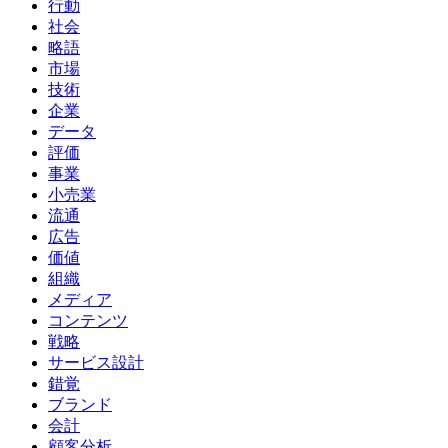
行動
社会
略語
市場
技術
企業
データ
評価
事業
小売業
流通
広告
価値
組織
メディア
コンテンツ
戦略
サービス設計
錯覚
ブランド
会計
顧客分析