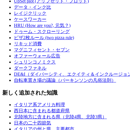
UpSet plot (アップセット・プロット)
データ・インク比
レイジクリック
ケースワーカー
HRU (How are you?, 元気？)
ドゥーム・スクローリング
ピザ2枚ルール (two pizza rule)
リキッド消費
マグニフィセント・セブン
オファーウォール広告
シュリンコノミクス
ダークファネル
DE&I（ダイバーシティ、エクイティ＆インクルージョ
自転車置き場の議論（パーキンソンの凡俗法則）
新しく追加された知識
イタリア系アメリカ料理
西日本に含まれる都道府県
北陸地方に含まれる県（北陸4県、北陸3県）
日本の二十四節気
イタリアの州と県、主要都市