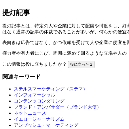
提灯記事
提灯記事とは、特定の人や企業に対して配慮や忖度をし、好
はなく通常の記事の体裁であることが多いが、何らかの便宜
表向きは広告ではなく、かつ依頼を受けて人や企業に便宜を
権力者や有力者にこび、周囲に褒めて回るような立場や人の
この情報は役に立ちましたか？
役に立った
2
関連キーワード
ステルスマーケティング（ステマ）
インフォマーシャル
コンテンツロンダリング
ブランド・アンバサダー（ブランド大使）
ネットニュース
イエロージャーナリズム
アンブッシュ・マーケティング