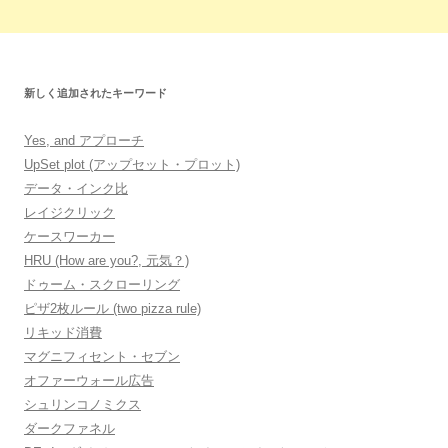
新しく追加されたキーワード
Yes, and アプローチ
UpSet plot (アップセット・プロット)
データ・インク比
レイジクリック
ケースワーカー
HRU (How are you?, 元気？)
ドゥーム・スクローリング
ピザ2枚ルール (two pizza rule)
リキッド消費
マグニフィセント・セブン
オファーウォール広告
シュリンコノミクス
ダークファネル