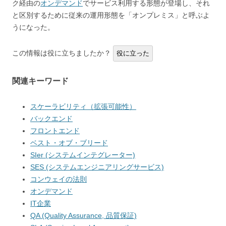
ク経由の
オンデマンド
でサービス利用する形態が登場し、それ
と区別するために従来の運用形態を「オンプレミス」と呼ぶよ
うになった。
この情報は役に立ちましたか？
役に立った
関連キーワード
スケーラビリティ（拡張可能性）
バックエンド
フロントエンド
ベスト・オブ・ブリード
SIer (システムインテグレーター)
SES (システムエンジニアリングサービス)
コンウェイの法則
オンデマンド
IT企業
QA (Quality Assurance, 品質保証)