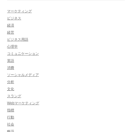
マーケティング
ビジネス
経済
経営
ビジネス用語
心理学
コミュニケーション
英語
消費
ソーシャルメディア
分析
文化
スラング
Webマーケティング
指標
行動
社会
略語