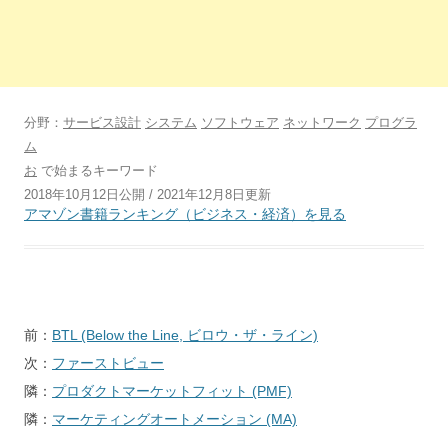
分野：
サービス設計
システム
ソフトウェア
ネットワーク
プログラ
ム
お
で始まるキーワード
2018年10月12日公開 / 2021年12月8日更新
アマゾン書籍ランキング（ビジネス・経済）を見る
投
前：
BTL (Below the Line, ビロウ・ザ・ライン)
稿
次：
ファーストビュー
ナ
隣：
プロダクトマーケットフィット (PMF)
ビ
隣：
マーケティングオートメーション (MA)
ゲ