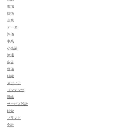
市場
技術
企業
データ
評価
事業
小売業
流通
広告
価値
組織
メディア
コンテンツ
戦略
サービス設計
錯覚
ブランド
会計