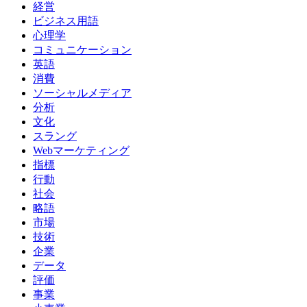
経営
ビジネス用語
心理学
コミュニケーション
英語
消費
ソーシャルメディア
分析
文化
スラング
Webマーケティング
指標
行動
社会
略語
市場
技術
企業
データ
評価
事業