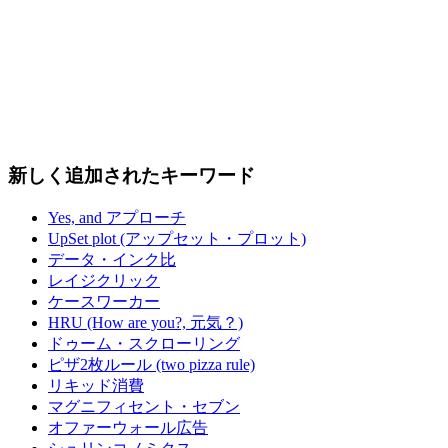
新しく追加されたキーワード
Yes, and アプローチ
UpSet plot (アップセット・プロット)
データ・インク比
レイジクリック
ケースワーカー
HRU (How are you?, 元気？)
ドゥーム・スクローリング
ピザ2枚ルール (two pizza rule)
リキッド消費
マグニフィセント・セブン
オファーウォール広告