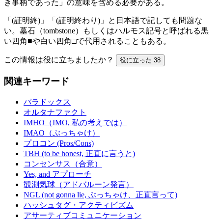
き事柄であった」の意味を含める必要がある。
「(証明終)」「(証明終わり)」と日本語で記しても問題な
い。墓石（tombstone）もしくはハルモス記号と呼ばれる黒
い四角■や白い四角□で代用されることもある。
この情報は役に立ちましたか？
役に立った
38
関連キーワード
パラドックス
オルタナファクト
IMHO（IMO, 私の考えでは）
IMAO（ぶっちゃけ）
プロコン (Pros/Cons)
TBH (to be honest, 正直に言うと)
コンセンサス（合意）
Yes, and アプローチ
観測気球（アドバルーン発言）
NGL (not gonna lie, ぶっちゃけ、正直言って)
ハッシュタグ・アクティビズム
アサーティブコミュニケーション