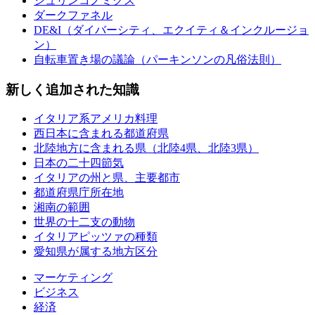
シュリンコノミクス
ダークファネル
DE&I（ダイバーシティ、エクイティ＆インクルージョ
ン）
自転車置き場の議論（パーキンソンの凡俗法則）
新しく追加された知識
イタリア系アメリカ料理
西日本に含まれる都道府県
北陸地方に含まれる県（北陸4県、北陸3県）
日本の二十四節気
イタリアの州と県、主要都市
都道府県庁所在地
湘南の範囲
世界の十二支の動物
イタリアピッツァの種類
愛知県が属する地方区分
マーケティング
ビジネス
経済