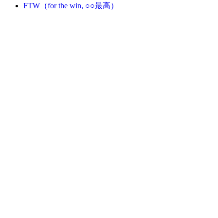
FTW（for the win, ○○最高）