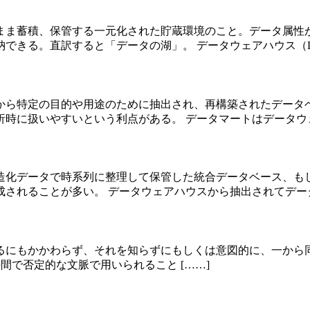
まま蓄積、保管する一元化された貯蔵環境のこと。データ属性
できる。直訳すると「データの湖」。 データウェアハウス（D 
から特定の目的や用途のために抽出され、再構築されたデータベ
時に扱いやすいという利点がある。 データマートはデータウェ 
造化データで時系列に整理して保管した統合データベース、も
されることが多い。 データウェアハウスから抽出されてデータ分
かかわらず、それを知らずにもしくは意図的に、一から同様のものを
の間で否定的な文脈で用いられること [……]