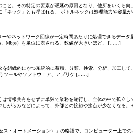
のこと。その特定の要素が遅延の原因となり、他所をいくら向
「ネック」とも呼ばれる。 ボトルネックは処理能力や容量が小 
ーターやネットワーク回線が一定時間あたりに処理できるデータ
s、Mbps）を単位に表される。数値が大きいほど、 [……]
nce）とは、データを組織的にかつ系統的に蓄積、分類、検索、分析、
うツールやソフトウェア、アプリケ [……]
くは情報共有をせずに単独で業務を遂行し、全体の中で孤立して
しがらみなどによって、外部との接触や接点が少なくなる。その
n（ロボティック・プロセス・オートメーション）」の略語で、コンピュー