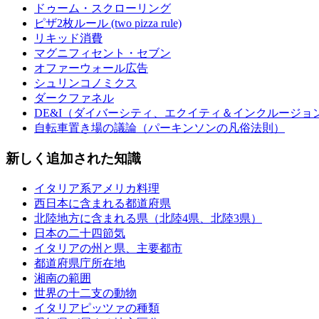
ドゥーム・スクローリング
ピザ2枚ルール (two pizza rule)
リキッド消費
マグニフィセント・セブン
オファーウォール広告
シュリンコノミクス
ダークファネル
DE&I（ダイバーシティ、エクイティ＆インクルージョ
自転車置き場の議論（パーキンソンの凡俗法則）
新しく追加された知識
イタリア系アメリカ料理
西日本に含まれる都道府県
北陸地方に含まれる県（北陸4県、北陸3県）
日本の二十四節気
イタリアの州と県、主要都市
都道府県庁所在地
湘南の範囲
世界の十二支の動物
イタリアピッツァの種類