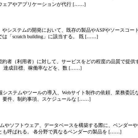
ェアやアプリケーションが代行 [……]
）やシステムの開発において、既存の製品やASPやソースコ
tch building」に該当する。 既 [……]
、サービス提供者が契約者（利用者）に対して、サービスをどの程度の
、達成目標、稼働率などを、数 [……]
依頼書のこと。情報システムやツールの導入、Webサイト制作の依頼
要件、制約事項、スケジュールな [……]
業のシステムやソフトウェア、データベースを構築する際に、ベン
呼ばれる。 各分野で異なるベンダーの製品を [……]