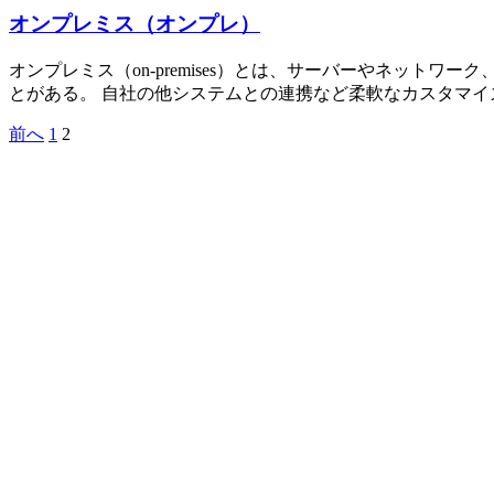
オンプレミス（オンプレ）
オンプレミス（on-premises）とは、サーバーやネッ
とがある。 自社の他システムとの連携など柔軟なカスタマイ
前へ
1
2
投
稿
の
ペ
ー
ジ
送
り