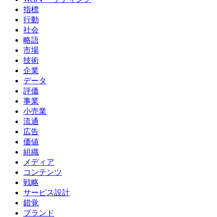
指標
行動
社会
略語
市場
技術
企業
データ
評価
事業
小売業
流通
広告
価値
組織
メディア
コンテンツ
戦略
サービス設計
錯覚
ブランド