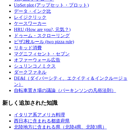
UpSet plot (アップセット・プロット)
データ・インク比
レイジクリック
ケースワーカー
HRU (How are you?, 元気？)
ドゥーム・スクローリング
ピザ2枚ルール (two pizza rule)
リキッド消費
マグニフィセント・セブン
オファーウォール広告
シュリンコノミクス
ダークファネル
DE&I（ダイバーシティ、エクイティ＆インクルージョ
ン）
自転車置き場の議論（パーキンソンの凡俗法則）
新しく追加された知識
イタリア系アメリカ料理
西日本に含まれる都道府県
北陸地方に含まれる県（北陸4県、北陸3県）