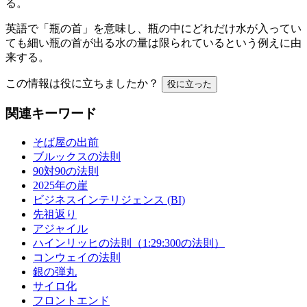
る。
英語で「瓶の首」を意味し、瓶の中にどれだけ水が入ってい
ても細い瓶の首が出る水の量は限られているという例えに由
来する。
この情報は役に立ちましたか？
役に立った
関連キーワード
そば屋の出前
ブルックスの法則
90対90の法則
2025年の崖
ビジネスインテリジェンス (BI)
先祖返り
アジャイル
ハインリッヒの法則（1:29:300の法則）
コンウェイの法則
銀の弾丸
サイロ化
フロントエンド